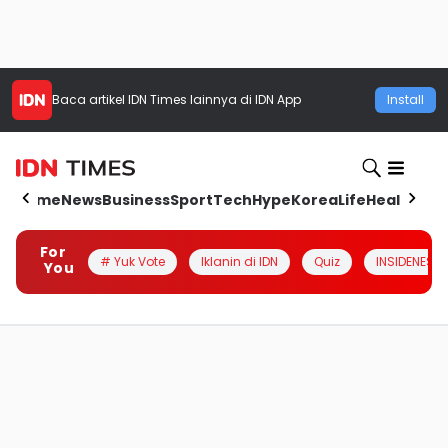
Baca artikel
IDN Times
lainnya di IDN App
Install
Home
News
Business
Sport
Tech
Hype
Korea
Life
Health
Aut
For
# Yuk Vote
Iklanin di IDN
Quiz
INSIDENESIA
You