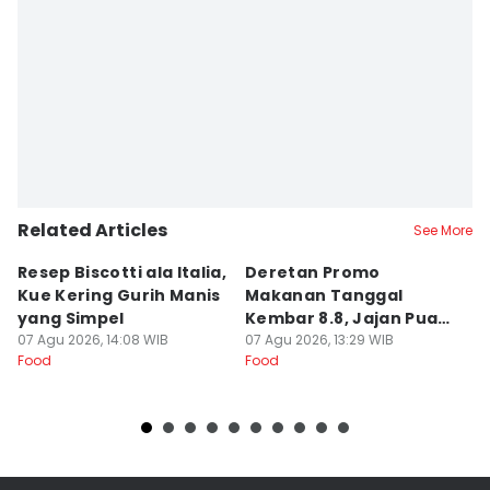
Related Articles
See More
Resep Biscotti ala Italia,
Deretan Promo
R
Kue Kering Gurih Manis
Makanan Tanggal
K
yang Simpel
Kembar 8.8, Jajan Puas
E
07 Agu 2026, 14:08 WIB
dan Cuan!
07 Agu 2026, 13:29 WIB
07
Food
Food
Fo