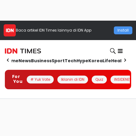
Baca artikel
IDN Times
lainnya di IDN App
Install
Home
News
Business
Sport
Tech
Hype
Korea
Life
Health
Aut
For
# Yuk Vote
Iklanin di IDN
Quiz
INSIDENESIA
You