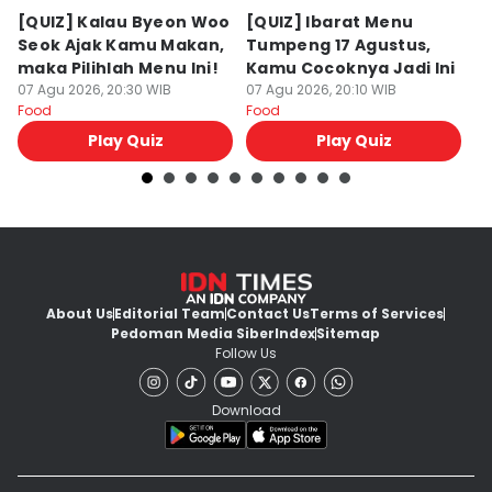
[QUIZ] Kalau Byeon Woo
[QUIZ] Ibarat Menu
R
Seok Ajak Kamu Makan,
Tumpeng 17 Agustus,
Bu
maka Pilihlah Menu Ini!
Kamu Cocoknya Jadi Ini
L
07 Agu 2026, 20:30 WIB
07 Agu 2026, 20:10 WIB
M
07
Food
Food
Fo
Play Quiz
Play Quiz
About Us
Editorial Team
Contact Us
Terms of Services
Pedoman Media Siber
Index
Sitemap
Follow Us
Download