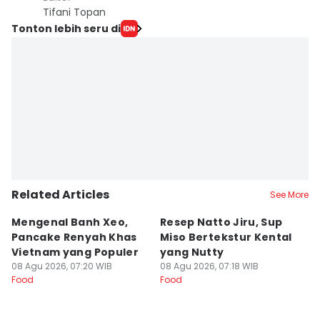
Tifani Topan
Tonton lebih seru di
Related Articles
See More
Mengenal Banh Xeo,
Resep Natto Jiru, Sup
[
Pancake Renyah Khas
Miso Bertekstur Kental
S
Vietnam yang Populer
yang Nutty
ma
08 Agu 2026, 07:20 WIB
08 Agu 2026, 07:18 WIB
07
Food
Food
Fo