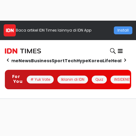
Baca artikel
IDN Times
lainnya di IDN App
Install
Home
News
Business
Sport
Tech
Hype
Korea
Life
Health
Aut
For
# Yuk Vote
Iklanin di IDN
Quiz
INSIDENESIA
You