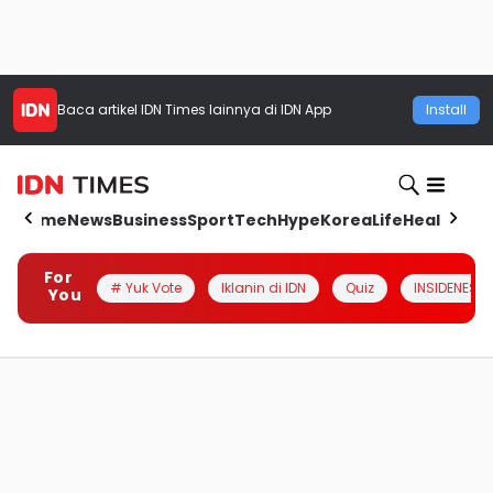
Baca artikel
IDN Times
lainnya di IDN App
Install
Home
News
Business
Sport
Tech
Hype
Korea
Life
Health
Aut
For
# Yuk Vote
Iklanin di IDN
Quiz
INSIDENESIA
You