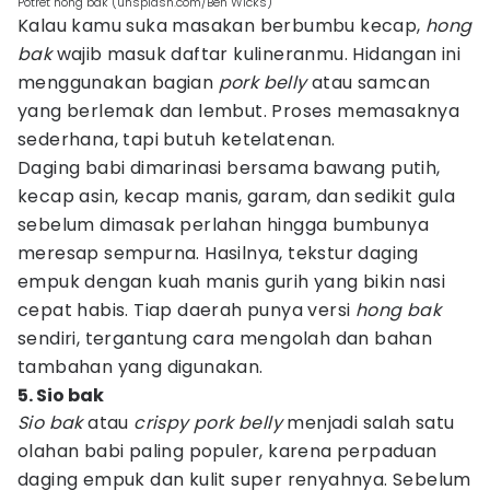
Potret hong bak (unsplash.com/Ben Wicks)
Kalau kamu suka masakan berbumbu kecap,
hong
bak
wajib masuk daftar kulineranmu. Hidangan ini
menggunakan bagian
pork belly
atau samcan
yang berlemak dan lembut. Proses memasaknya
sederhana, tapi butuh ketelatenan.
Daging babi dimarinasi bersama bawang putih,
kecap asin, kecap manis, garam, dan sedikit gula
sebelum dimasak perlahan hingga bumbunya
meresap sempurna. Hasilnya, tekstur daging
empuk dengan kuah manis gurih yang bikin nasi
cepat habis. Tiap daerah punya versi
hong bak
sendiri, tergantung cara mengolah dan bahan
tambahan yang digunakan.
5. Sio bak
Sio bak
atau
crispy pork belly
menjadi salah satu
olahan babi paling populer, karena perpaduan
daging empuk dan kulit super renyahnya. Sebelum