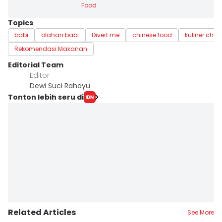
Food
Topics
babi
olahan babi
Divert me
chinese food
kuliner chin
Rekomendasi Makanan
Editorial Team
Editor
Dewi Suci Rahayu
Tonton lebih seru di
Related Articles
See More