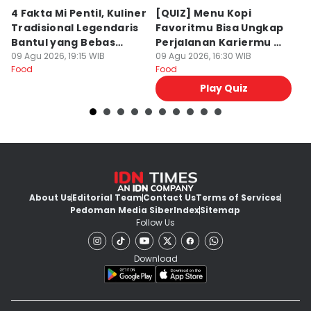
4 Fakta Mi Pentil, Kuliner
⁠[QUIZ] Menu Kopi
R
Tradisional Legendaris
Favoritmu Bisa Ungkap
S
Bantul yang Bebas
Perjalanan Kariermu di
K
Gluten
09 Agu 2026, 19:15 WIB
Masa Depan
09 Agu 2026, 16:30 WIB
09
Food
Food
Fo
Play Quiz
About Us
Editorial Team
Contact Us
Terms of Services
Pedoman Media Siber
Index
Sitemap
Follow Us
Download