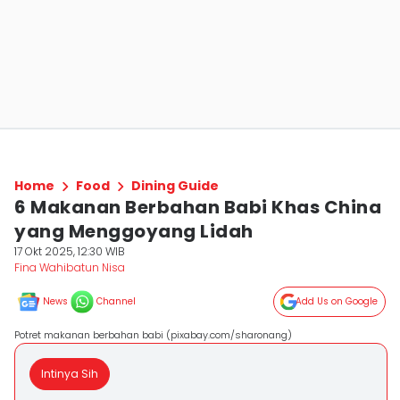
Home
Food
Dining Guide
6 Makanan Berbahan Babi Khas China
yang Menggoyang Lidah
17 Okt 2025, 12:30 WIB
Fina Wahibatun Nisa
News
Channel
Add Us on Google
Potret makanan berbahan babi (pixabay.com/sharonang)
Intinya Sih