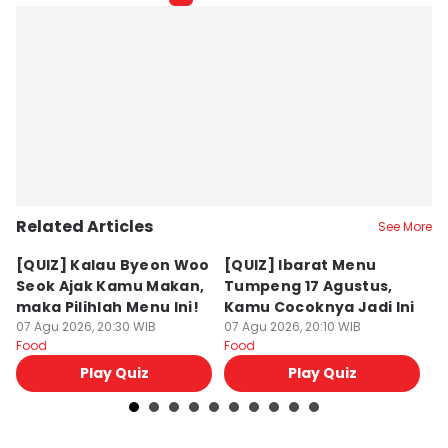
Related Articles
See More
[QUIZ] Kalau Byeon Woo
[QUIZ] Ibarat Menu
R
Seok Ajak Kamu Makan,
Tumpeng 17 Agustus,
Bu
maka Pilihlah Menu Ini!
Kamu Cocoknya Jadi Ini
L
07 Agu 2026, 20:30 WIB
07 Agu 2026, 20:10 WIB
M
07
Food
Food
Fo
Play Quiz
Play Quiz