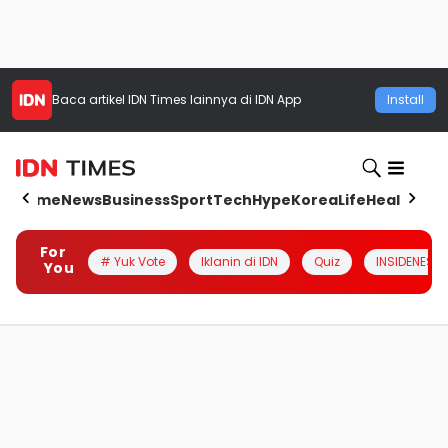
Baca artikel
IDN Times
lainnya di IDN App
Install
Home
News
Business
Sport
Tech
Hype
Korea
Life
Health
Aut
For
# Yuk Vote
Iklanin di IDN
Quiz
INSIDENESIA
You