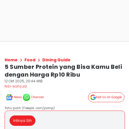
Home
Food
Dining Guide
5 Sumber Protein yang Bisa Kamu Beli
dengan Harga Rp10 Ribu
12 Okt 2025, 20:44 WIB
febi wahyudi
News
Channel
Add Us on Google
Tahu putih (Freepik. com/jcomp)
Intinya Sih