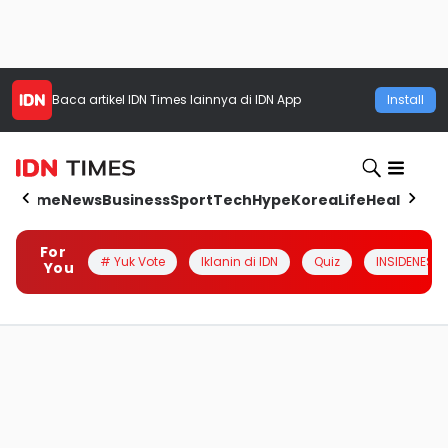
Baca artikel
IDN Times
lainnya di IDN App
Install
Home
News
Business
Sport
Tech
Hype
Korea
Life
Health
Aut
For
# Yuk Vote
Iklanin di IDN
Quiz
INSIDENESIA
You