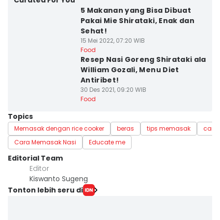
Curated For You
5 Makanan yang Bisa Dibuat
Pakai Mie Shirataki, Enak dan
Sehat!
15 Mei 2022, 07:20 WIB
Food
Resep Nasi Goreng Shirataki ala
William Gozali, Menu Diet
Antiribet!
30 Des 2021, 09:20 WIB
Food
Topics
Memasak dengan rice cooker
beras
tips memasak
cara
Cara Memasak Nasi
Educate me
Editorial Team
Editor
Kiswanto Sugeng
Tonton lebih seru di