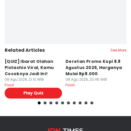
Related Articles
See More
[QUIZ] Ibarat Olahan
Deretan Promo Kopi 8.8
[Q
Pistachio Viral, Kamu
Agustus 2026, Harganya
C
Cocoknya Jadi Ini!
Mulai Rp8.000
C
08 Agu 2026, 21:10 WIB
08 Agu 2026, 20:46 WIB
08
Food
Food
Fo
Play Quiz