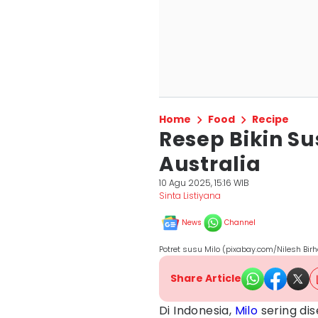
Home
Food
Recipe
Resep Bikin Su
Australia
10 Agu 2025, 15:16 WIB
Sinta Listiyana
News
Channel
Potret susu Milo (pixabay.com/Nilesh Bir
Share Article
Di Indonesia,
Milo
sering dis