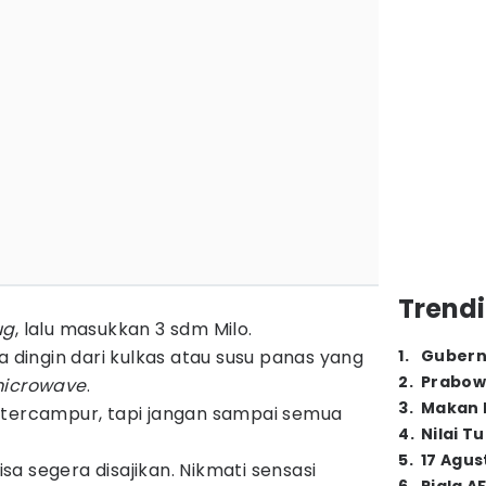
Trendi
ug
, lalu masukkan 3 sdm Milo.
a dingin dari kulkas atau susu panas yang
1
.
Gubern
2
.
Prabow
icrowave
.
3
.
Makan B
 tercampur, tapi jangan sampai semua
4
.
Nilai T
5
.
17 Agus
bisa segera disajikan. Nikmati sensasi