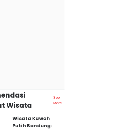
endasi
See
t Wisata
More
Wisata Kawah
Putih Bandung: