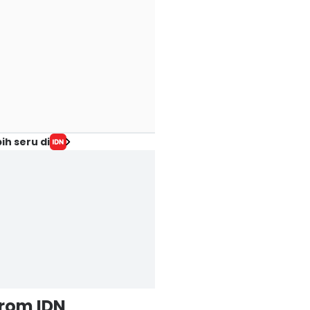
ih seru di
from IDN