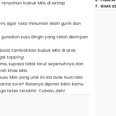
6
.
Piala A
 renyahan bubuk Milo di setiap
7
.
GIIAS 2
eam,
agar rasa minuman lebih gurih dan
, gunakan susu dingin yang telah disimpan
bold
, tambahkan bubuk Milo di atas
gai
topping
.
ama, supaya tidak larut sepenuhnya dan
yah khas Milo.
usu Milo yang unik ini ala bule Australia
antai sore? Rasanya dijamin bikin kamu
a tetes terakhir. Cobain, deh!