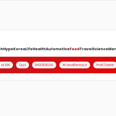
ch
Hype
Korea
Life
Health
Automotive
Food
Travel
Science
Me
 di IDN
Quiz
INSIDENESIA
#LokalBerdaya
Profil Dokter