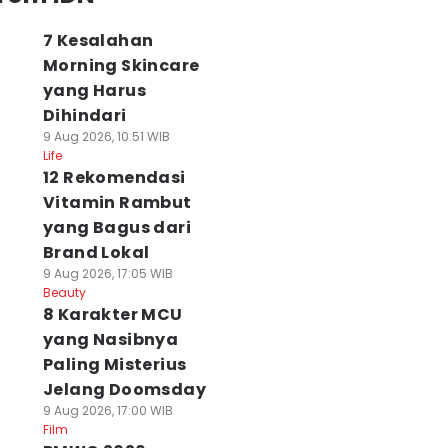
7 Kesalahan
Morning Skincare
yang Harus
Dihindari
9 Aug 2026, 10:51 WIB
Life
12 Rekomendasi
UIZ] Dari Isi
[QUIZ] Pilih Menu
Resep Siomay
Vitamin Rambut
heese Platter
Kafe Favoritmu,
Dada Ayam Glut
yang Bagus dari
avoritmu, Kami
Kami Tahu
Free, Lebih Seha
Brand Lokal
ahu
Keberuntunganm
dan Tinggi Prote
9 Aug 2026, 17:05 WIB
eberuntunganm
u
09 Agu 2026, 12:25 WIB
Beauty
Food
Tahun Ini
09 Agu 2026, 12:30 WIB
8 Karakter MCU
Food
 Agu 2026, 14:30 WIB
yang Nasibnya
od
Paling Misterius
Play Quiz
Play Quiz
Jelang Doomsday
9 Aug 2026, 17:00 WIB
Film