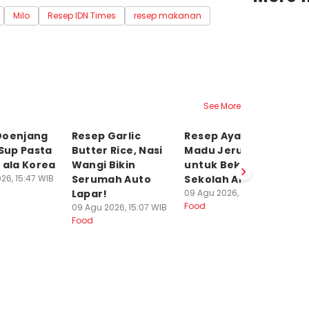
Milo
Resep IDN Times
resep makanan
See More
Doenjang
Resep Garlic
Resep Ayam Bakar
[Q
 Sup Pasta
Butter Rice, Nasi
Madu Jeruk Nipis
C
 ala Korea
Wangi Bikin
untuk Bekal
F
26, 15:47 WIB
Serumah Auto
Sekolah Anak
T
Lapar!
09 Agu 2026, 14:50 WIB
K
Food
09 Agu 2026, 15:07 WIB
u 
Food
09
Fo