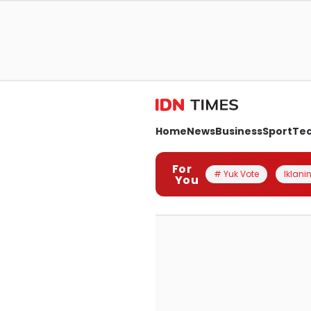
Home
News
Business
Sport
Te
For
# Yuk Vote
Iklanin
You