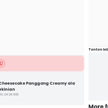
Tonton leb
 Cheesecake Panggang Creamy ala
ekinian
25, 09:28 WIB
More 