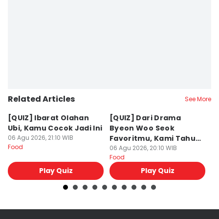
Related Articles
See More
[QUIZ] Ibarat Olahan
[QUIZ] Dari Drama
B
Ubi, Kamu Cocok Jadi Ini
Byeon Woo Seok
M
06 Agu 2026, 21:10 WIB
Favoritmu, Kami Tahu
P
Food
Makanan yang Cocok
06 Agu 2026, 20:10 WIB
B
06
Food
Fo
untukmu
Play Quiz
Play Quiz