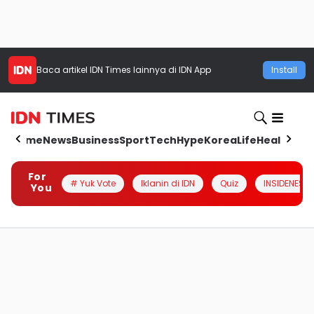
Baca artikel
IDN Times
lainnya di IDN App
Install
Home
News
Business
Sport
Tech
Hype
Korea
Life
Health
Aut
For
# Yuk Vote
Iklanin di IDN
Quiz
INSIDENESIA
You