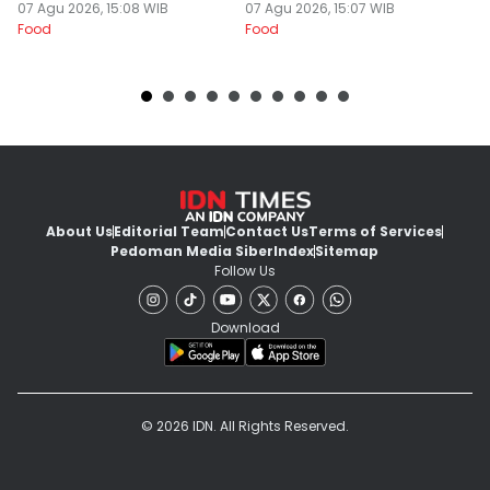
Mewah
07 Agu 2026, 15:08 WIB
Ketagihan
07 Agu 2026, 15:07 WIB
07
Food
Food
Fo
About Us
Editorial Team
Contact Us
Terms of Services
Pedoman Media Siber
Index
Sitemap
Follow Us
Download
© 2026 IDN. All Rights Reserved.