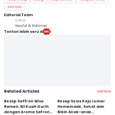
sisa nasi
Editorial Team
Editor
Naufal Al Rahman
Tonton lebih seru di
Related Articles
See More
Resep Saffron Miso
Resep Sosis Keju Lumer
R
Ramen, Mi Kuah Gurih
Homemade, Sehat dan
D
dengan Aroma Safron
Bikin Anak-anak
K