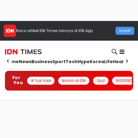
Baca artikel
IDN Times
lainnya di IDN App
Install
Home
News
Business
Sport
Tech
Hype
Korea
Life
Health
Aut
For
# Yuk Vote
Iklanin di IDN
Quiz
INSIDENESIA
You