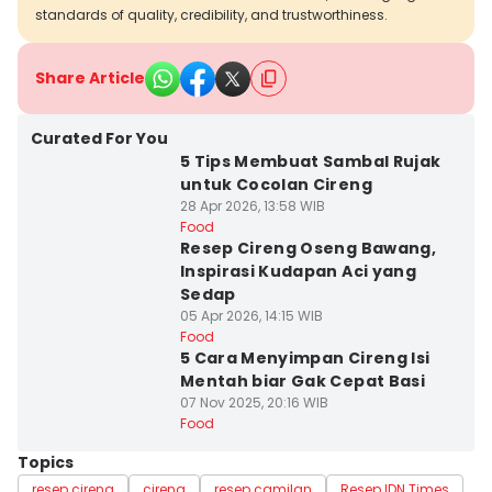
standards of quality, credibility, and trustworthiness.
Share Article
Curated For You
5 Tips Membuat Sambal Rujak
untuk Cocolan Cireng
28 Apr 2026, 13:58 WIB
Food
Resep Cireng Oseng Bawang,
Inspirasi Kudapan Aci yang
Sedap
05 Apr 2026, 14:15 WIB
Food
5 Cara Menyimpan Cireng Isi
Mentah biar Gak Cepat Basi
07 Nov 2025, 20:16 WIB
Food
Topics
resep cireng
cireng
resep camilan
Resep IDN Times