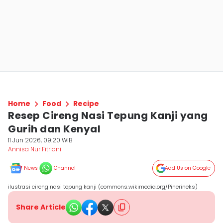
Home
Food
Recipe
Resep Cireng Nasi Tepung Kanji yang
Gurih dan Kenyal
11 Jun 2026, 09:20 WIB
Annisa Nur Fitriani
News
Channel
Add Us on Google
ilustrasi cireng nasi tepung kanji (commons.wikimedia.org/Pinerineks)
Share Article