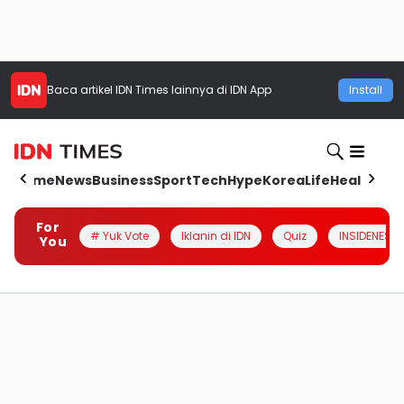
Baca artikel
IDN Times
lainnya di IDN App
Install
Home
News
Business
Sport
Tech
Hype
Korea
Life
Health
Aut
For
# Yuk Vote
Iklanin di IDN
Quiz
INSIDENESIA
You