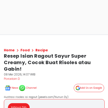
Home
Food
Recipe
Resep Isian Ragout Sayur Super
Creamy, Cocok Buat Risoles atau
Gabin!
08 Mei 2026, 14:07 WIB
Porcelain D
News
Channel
Add Us on Google
ilustrasi risoles isi ragout (pexels.com/Nunun Dy)
Intinya Sih