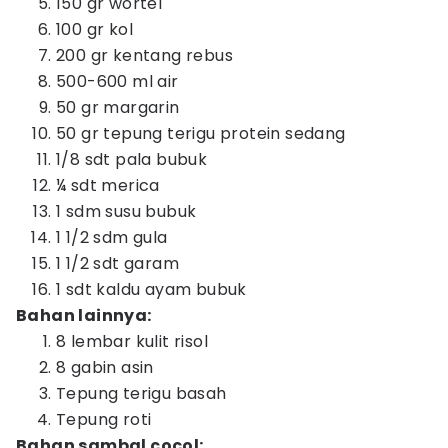
150 gr wortel
100 gr kol
200 gr kentang rebus
500-600 ml air
50 gr margarin
50 gr tepung terigu protein sedang
1/8 sdt pala bubuk
¼ sdt merica
1 sdm susu bubuk
1 1/2 sdm gula
1 1/2 sdt garam
1 sdt kaldu ayam bubuk
Bahan lainnya:
8 lembar kulit risol
8 gabin asin
Tepung terigu basah
Tepung roti
Bahan sambal cocol: