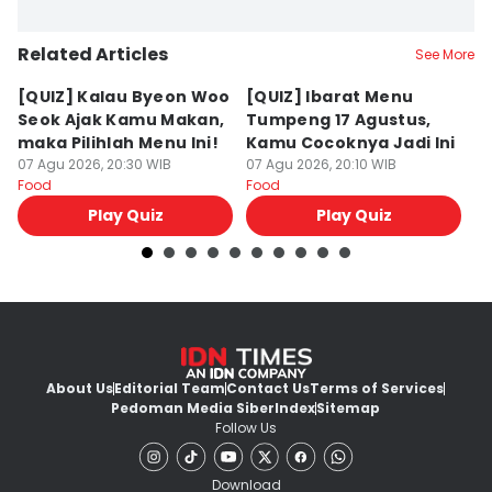
Related Articles
See More
[QUIZ] Kalau Byeon Woo
[QUIZ] Ibarat Menu
R
Seok Ajak Kamu Makan,
Tumpeng 17 Agustus,
Bu
maka Pilihlah Menu Ini!
Kamu Cocoknya Jadi Ini
L
07 Agu 2026, 20:30 WIB
07 Agu 2026, 20:10 WIB
M
07
Food
Food
Fo
Play Quiz
Play Quiz
About Us
Editorial Team
Contact Us
Terms of Services
Pedoman Media Siber
Index
Sitemap
Follow Us
Download