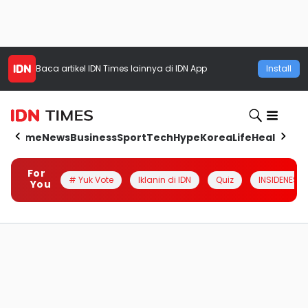
Baca artikel
IDN Times
lainnya di IDN App
Install
Home
News
Business
Sport
Tech
Hype
Korea
Life
Health
Aut
For
# Yuk Vote
Iklanin di IDN
Quiz
INSIDENESIA
You