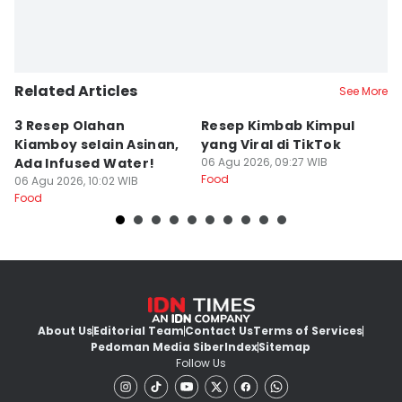
Related Articles
See More
3 Resep Olahan
Resep Kimbab Kimpul
5
Kiamboy selain Asinan,
yang Viral di TikTok
A
Ada Infused Water!
06 Agu 2026, 09:27 WIB
N
Food
06 Agu 2026, 10:02 WIB
06
Food
Fo
About Us
Editorial Team
Contact Us
Terms of Services
Pedoman Media Siber
Index
Sitemap
Follow Us