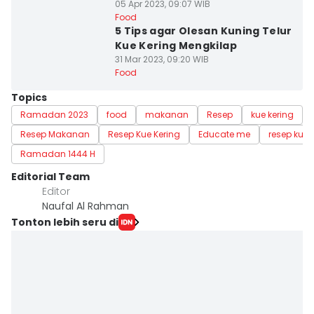
05 Apr 2023, 09:07 WIB
Food
5 Tips agar Olesan Kuning Telur
Kue Kering Mengkilap
31 Mar 2023, 09:20 WIB
Food
Topics
Ramadan 2023
food
makanan
Resep
kue kering
Resep Makanan
Resep Kue Kering
Educate me
resep kue 
Ramadan 1444 H
Editorial Team
Editor
Naufal Al Rahman
Tonton lebih seru di