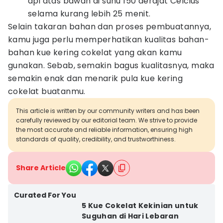
api atas bawah di suhu 150 derajat Celcius
selama kurang lebih 25 menit.
Selain takaran bahan dan proses pembuatannya,
kamu juga perlu memperhatikan kualitas bahan-
bahan kue kering cokelat yang akan kamu
gunakan. Sebab, semakin bagus kualitasnya, maka
semakin enak dan menarik pula kue kering
cokelat buatanmu.
This article is written by our community writers and has been
carefully reviewed by our editorial team. We strive to provide
the most accurate and reliable information, ensuring high
standards of quality, credibility, and trustworthiness.
Share Article
Curated For You
5 Kue Cokelat Kekinian untuk
Suguhan di Hari Lebaran