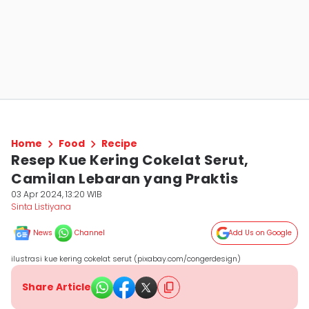
Home
Food
Recipe
Resep Kue Kering Cokelat Serut,
Camilan Lebaran yang Praktis
03 Apr 2024, 13:20 WIB
Sinta Listiyana
News
Channel
Add Us on Google
ilustrasi kue kering cokelat serut (pixabay.com/congerdesign)
Share Article