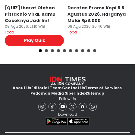
[QUIZ] Ibarat Olahan
Deretan Promo Kopi 8.8
[Q
Pistachio Viral, Kamu
Agustus 2026, Harganya
C
Cocoknya Jadi Ini!
Mulai Rp8.000
C
08 Agu 2026, 21:10 WIB
08 Agu 2026, 20:46 WIB
08
Food
Food
Fo
Play Quiz
About Us
Editorial Team
Contact Us
Terms of Services
Pedoman Media Siber
Index
Sitemap
Follow Us
Download