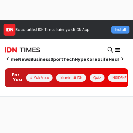
Baca artikel
IDN Times
lainnya di IDN App
Install
Home
News
Business
Sport
Tech
Hype
Korea
Life
Health
Aut
For
# Yuk Vote
Iklanin di IDN
Quiz
INSIDENESIA
You