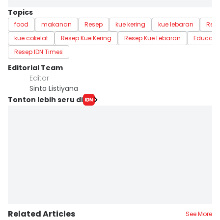
Topics
food
makanan
Resep
kue kering
kue lebaran
Rese
kue cokelat
Resep Kue Kering
Resep Kue Lebaran
Educate
Resep IDN Times
Editorial Team
Editor
Sinta Listiyana
Tonton lebih seru di
Related Articles
See More