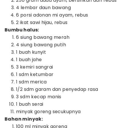
250 gram dada ayam, bersihkan dan rebus
4 lembar daun bawang
6 porsi adonan mi ayam, rebus
2 ikat sawi hijau, rebus
Bumbu halus:
6 siung bawang merah
4 siung bawang putih
1 buah kunyit
1 buah jahe
3 kemiri sangrai
1 sdm ketumbar
1 sdm merica
1/2 sdm garam dan penyedap rasa
3 sdm kecap manis
1 buah serai
minyak goreng secukupnya
Bahan minyak:
100 ml minyak goreng