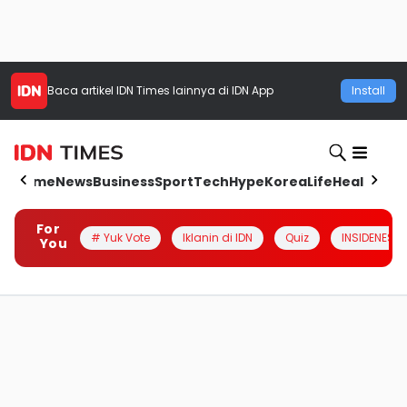
Baca artikel
IDN Times
lainnya di IDN App
Install
Home
News
Business
Sport
Tech
Hype
Korea
Life
Health
Aut
For
# Yuk Vote
Iklanin di IDN
Quiz
INSIDENESIA
You