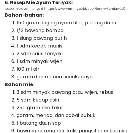
6. Resep Mie Ayam Teriyaki
resep mie ayam teriyaki (https://www.yummy.co.id/user/lanny-kurniawati)
Bahan-bahan:
150 gram daging ayam filet, potong dadu
1/2 bawang bombai
1 siung bawang putih
1 sdm kecap manis
2 sdm saus teriyaki
1 sdm minyak wijen
100 ml air
garam dan merica secukupnya
Bahan mie:
3 sdm minyak bawang atau wijen, rebus
5 sdm kecap asin
250 gram mie telur
garam, merica, dan cabai bubuk
1 batang daun sop
bawang goreng dan kulit pangsit secukupnya