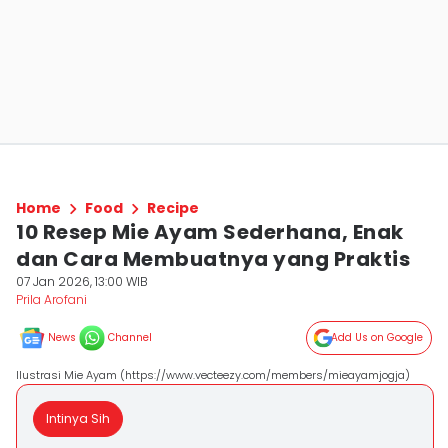
Home
Food
Recipe
10 Resep Mie Ayam Sederhana, Enak
dan Cara Membuatnya yang Praktis
07 Jan 2026, 13:00 WIB
Prila Arofani
News
Channel
Add Us on Google
Ilustrasi Mie Ayam (https://www.vecteezy.com/members/mieayamjogja)
Intinya Sih