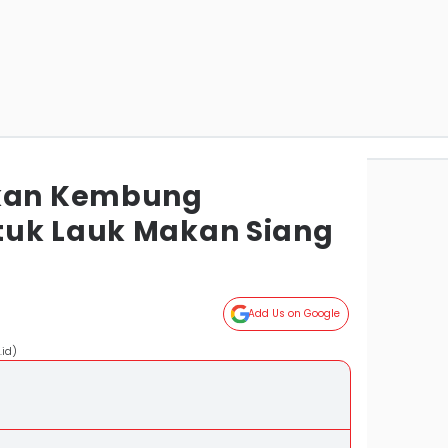
Ikan Kembung
tuk Lauk Makan Siang
Add Us on Google
id)