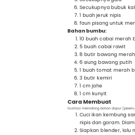
Secukupnya bubuk ka
1 buah jeruk nipis
faun pisang untuk m
Bahan bumbu:
10 buah cabai merah 
5 buah cabai rawit
8 butir bawang merah
6 siung bawang putih
1 buah tomat merah b
3 butir kemiri
1 cm jahe
1 cm kunyit
Cara Membuat
Ilustrasi memotong bahan dapur (pexels
Cuci ikan kembung sam
nipis dan garam. Diamk
Siapkan blender, lal