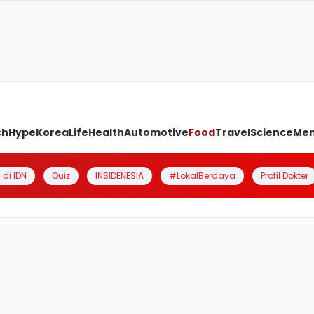
ch
Hype
Korea
Life
Health
Automotive
Food
Travel
Science
Me
 di IDN
Quiz
INSIDENESIA
#LokalBerdaya
Profil Dokter