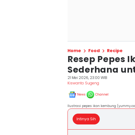
Home
Food
Recipe
Resep Pepes 
Sederhana un
21 Mei 2026, 23:00 WIB
Kiswanto Sugeng
News
Channel
Ilustrasi pepes ikan kembung (yummy.co.
Intinya Sih