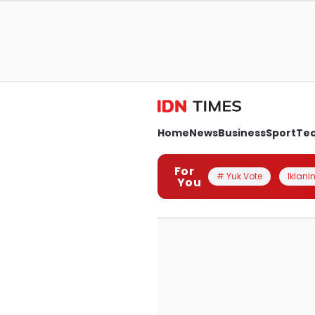
Home
News
Business
Sport
Te
For
# Yuk Vote
Iklanin
You