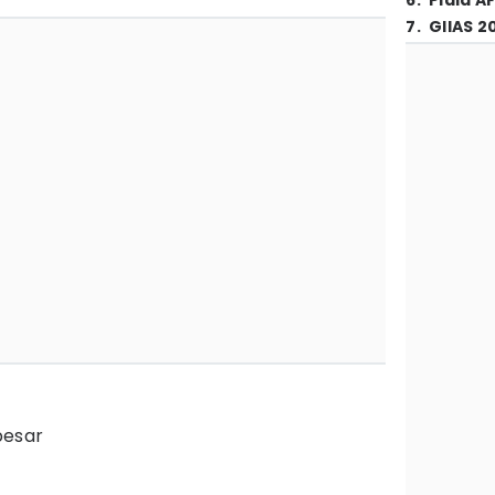
6
.
Piala A
7
.
GIIAS 2
besar