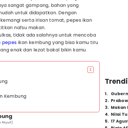
nya sangat gampang, bahan yang
 mudah untuk didapatkan. Dengan
kemangi serta irisan tomat, pepes ikan
tkan nafsu makan.
ulkas, tidak ada salahnya untuk mencoba
p pepes
ikan kembung yang bisa kamu tiru
yang enak dan lezat bakal bikin kamu
Trendi
ung
1
.
Gubern
an Kembung
2
.
Prabow
3
.
Makan B
4
.
Nilai T
bung
5
.
17 Agus
n Akyurt)