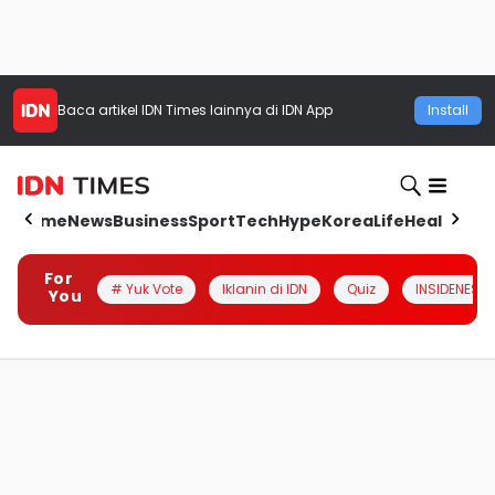
Baca artikel
IDN Times
lainnya di IDN App
Install
Home
News
Business
Sport
Tech
Hype
Korea
Life
Health
Aut
For
# Yuk Vote
Iklanin di IDN
Quiz
INSIDENESIA
You