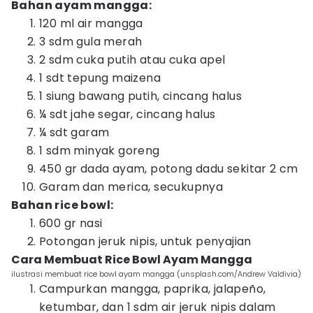
Bahan ayam mangga:
120 ml air mangga
3 sdm gula merah
2 sdm cuka putih atau cuka apel
1 sdt tepung maizena
1 siung bawang putih, cincang halus
¼ sdt jahe segar, cincang halus
¼ sdt garam
1 sdm minyak goreng
450 gr dada ayam, potong dadu sekitar 2 cm
Garam dan merica, secukupnya
Bahan rice bowl:
600 gr nasi
Potongan jeruk nipis, untuk penyajian
Cara Membuat Rice Bowl Ayam Mangga
ilustrasi membuat rice bowl ayam mangga (unsplash.com/Andrew Valdivia)
Campurkan mangga, paprika, jalapeño,
ketumbar, dan 1 sdm air jeruk nipis dalam