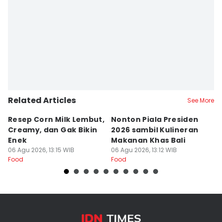
Related Articles
See More
Resep Corn Milk Lembut,
Nonton Piala Presiden
R
Creamy, dan Gak Bikin
2026 sambil Kulineran
P
Enek
Makanan Khas Bali
d
06 Agu 2026, 13:15 WIB
06 Agu 2026, 13:12 WIB
06
Food
Food
Fo