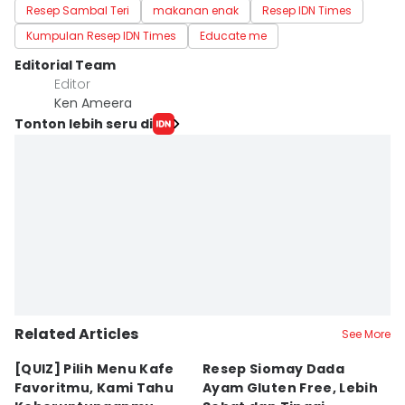
Resep Sambal Teri
makanan enak
Resep IDN Times
Kumpulan Resep IDN Times
Educate me
Editorial Team
Editor
Ken Ameera
Tonton lebih seru di
Related Articles
See More
[QUIZ] Pilih Menu Kafe
Resep Siomay Dada
R
Favoritmu, Kami Tahu
Ayam Gluten Free, Lebih
C