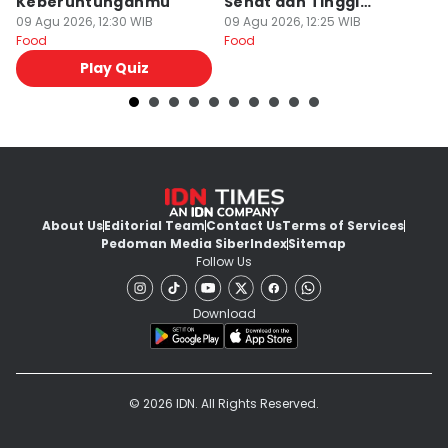
Keberuntunganmu
Sehat dan Tinggi
Te
09 Agu 2026, 12:30 WIB
Protein
09 Agu 2026, 12:25 WIB
09
Food
Food
Fo
Play Quiz
About Us
Editorial Team
Contact Us
Terms of Services
Pedoman Media Siber
Index
Sitemap
Follow Us
Download
© 2026 IDN. All Rights Reserved.