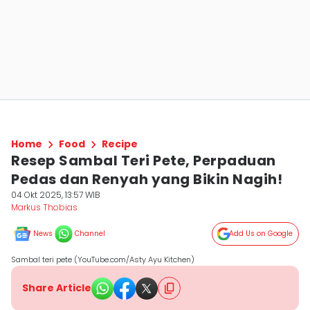
Home
Food
Recipe
Resep Sambal Teri Pete, Perpaduan
Pedas dan Renyah yang Bikin Nagih!
04 Okt 2025, 13:57 WIB
Markus Thobias
News
Channel
Add Us on Google
Sambal teri pete (YouTube.com/Asty Ayu Kitchen)
Share Article