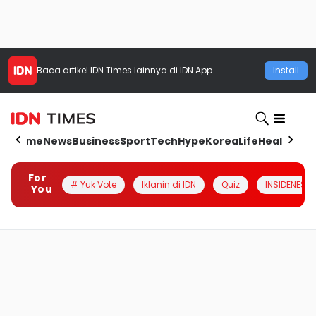
Baca artikel
IDN Times
lainnya di IDN App
Install
Home
News
Business
Sport
Tech
Hype
Korea
Life
Health
Aut
For
# Yuk Vote
Iklanin di IDN
Quiz
INSIDENESIA
You