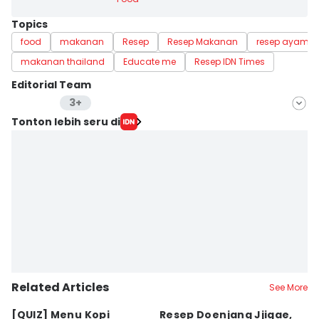
Topics
food
makanan
Resep
Resep Makanan
resep ayam
makanan thailand
Educate me
Resep IDN Times
Editorial Team
3+
Editor
Tonton lebih seru di
Dewi Suci Rahayu
Editor
Fina Wahibatun Nisa
Editor
Retno Rahayu
Related Articles
See More
⁠[QUIZ] Menu Kopi
Resep Doenjang Jjigae,
R