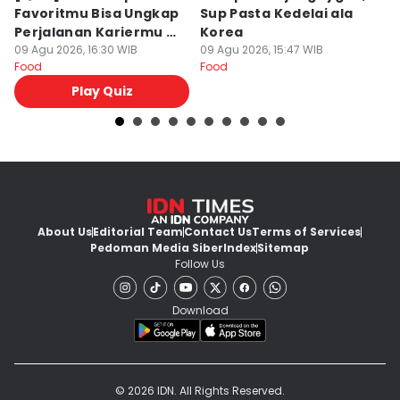
Favoritmu Bisa Ungkap
Sup Pasta Kedelai ala
Ri
Perjalanan Kariermu di
Korea
S
Masa Depan
09 Agu 2026, 16:30 WIB
09 Agu 2026, 15:47 WIB
09
Food
Food
Fo
Play Quiz
About Us
Editorial Team
Contact Us
Terms of Services
Pedoman Media Siber
Index
Sitemap
Follow Us
Download
© 2026 IDN. All Rights Reserved.