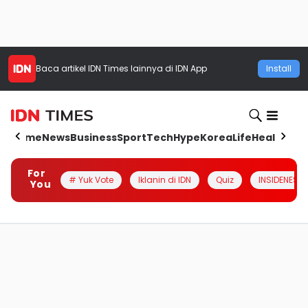
Baca artikel
IDN Times
lainnya di IDN App
Install
Home
News
Business
Sport
Tech
Hype
Korea
Life
Health
Aut
For
# Yuk Vote
Iklanin di IDN
Quiz
INSIDENESIA
You