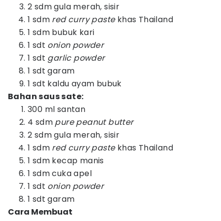
2 sdm gula merah, sisir
1 sdm
red curry paste
khas Thailand
1 sdm bubuk kari
1 sdt
onion powder
1 sdt
garlic powder
1 sdt garam
1 sdt kaldu ayam bubuk
Bahan saus sate:
300 ml santan
4 sdm
pure peanut butter
2 sdm gula merah, sisir
1 sdm
red curry paste
khas Thailand
1 sdm kecap manis
1 sdm cuka apel
1 sdt
onion powder
1 sdt garam
Cara Membuat