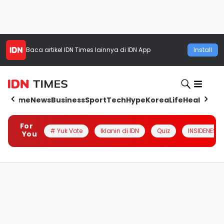
Baca artikel
IDN Times
lainnya di IDN App
Install
Home
News
Business
Sport
Tech
Hype
Korea
Life
Health
Aut
For
# Yuk Vote
Iklanin di IDN
Quiz
INSIDENESIA
You