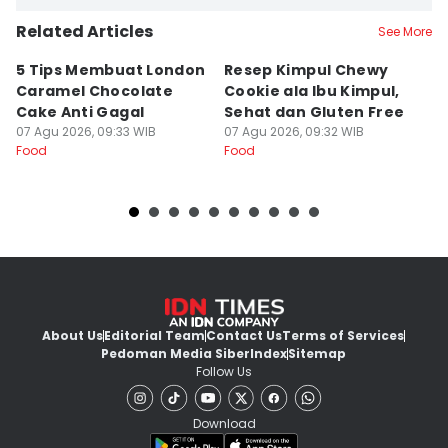
Related Articles
See More
5 Tips Membuat London
Resep Kimpul Chewy
R
Caramel Chocolate
Cookie ala Ibu Kimpul,
y
Cake Anti Gagal
Sehat dan Gluten Free
d
07 Agu 2026, 09:33 WIB
07 Agu 2026, 09:32 WIB
07
Food
Food
Fo
About Us
Editorial Team
Contact Us
Terms of Services
Pedoman Media Siber
Index
Sitemap
Follow Us
Download