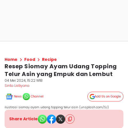
Home
Food
Recipe
Resep Siomay Ayam Udang Topping
Telur Asin yang Empuk dan Lembut
04 Mei 2024, 15:22 WIB
Sinta Listiyana
News
Channel
Add Us on Google
ilustrasi siomay ayam udang topping telur asin (unsplash.com/SJ)
Share Article