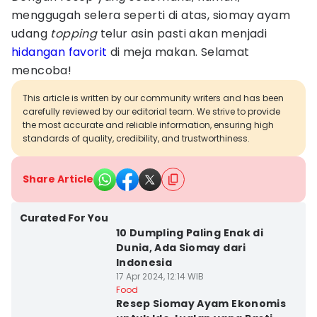
menggugah selera seperti di atas, siomay ayam
udang
topping
telur asin pasti akan menjadi
hidangan favorit
di meja makan. Selamat
mencoba!
This article is written by our community writers and has been
carefully reviewed by our editorial team. We strive to provide
the most accurate and reliable information, ensuring high
standards of quality, credibility, and trustworthiness.
Share Article
Curated For You
10 Dumpling Paling Enak di
Dunia, Ada Siomay dari
Indonesia
17 Apr 2024, 12:14 WIB
Food
Resep Siomay Ayam Ekonomis