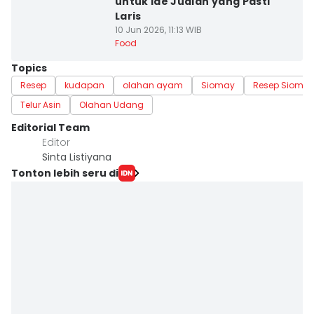
untuk Ide Jualan yang Pasti
Laris
10 Jun 2026, 11:13 WIB
Food
Topics
Resep
kudapan
olahan ayam
Siomay
Resep Sioma
Telur Asin
Olahan Udang
Editorial Team
Editor
Sinta Listiyana
Tonton lebih seru di