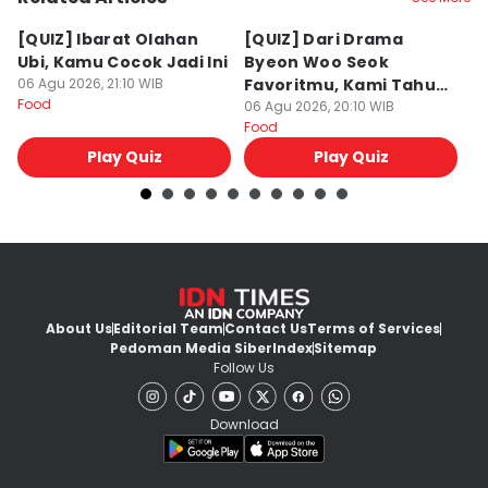
[QUIZ] Ibarat Olahan
[QUIZ] Dari Drama
B
Ubi, Kamu Cocok Jadi Ini
Byeon Woo Seok
M
06 Agu 2026, 21:10 WIB
Favoritmu, Kami Tahu
P
Food
Makanan yang Cocok
06 Agu 2026, 20:10 WIB
B
06
Food
Fo
untukmu
Play Quiz
Play Quiz
About Us
Editorial Team
Contact Us
Terms of Services
Pedoman Media Siber
Index
Sitemap
Follow Us
Download