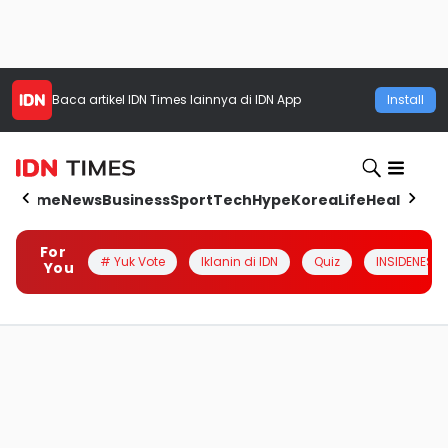
Baca artikel
IDN Times
lainnya di IDN App
Install
Home
News
Business
Sport
Tech
Hype
Korea
Life
Health
Aut
For
# Yuk Vote
Iklanin di IDN
Quiz
INSIDENESIA
You