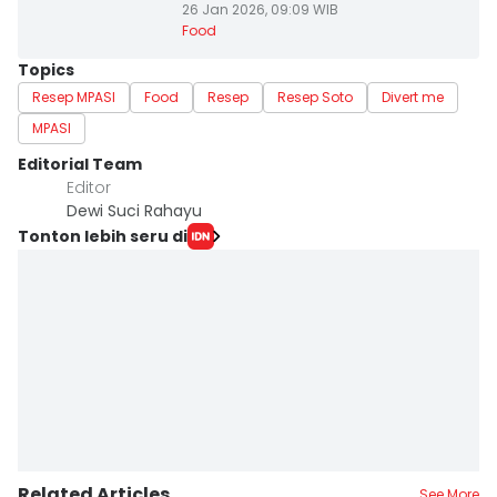
26 Jan 2026, 09:09 WIB
Food
Topics
Resep MPASI
Food
Resep
Resep Soto
Divert me
MPASI
Editorial Team
Editor
Dewi Suci Rahayu
Tonton lebih seru di
Related Articles
See More