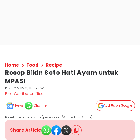
Home
Food
Recipe
Resep Bikin Soto Hati Ayam untuk
MPASI
12 Jun 2026, 05:55 WIB
Fina Wahibatun Nisa
News
Channel
Add Us on Google
Potret memasak soto (pexels.com/Annushka Ahuja)
Share Article