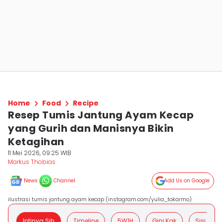
Home
Food
Recipe
Resep Tumis Jantung Ayam Kecap
yang Gurih dan Manisnya Bikin
Ketagihan
11 Mei 2026, 09:25 WIB
Markus Thobias
News
Channel
Add Us on Google
ilustrasi tumis jantung ayam kecap (instagram.com/yulia_tokarmo)
Intinya Sih
Timeline
5W1H
Gini Kak
Sisi Posit