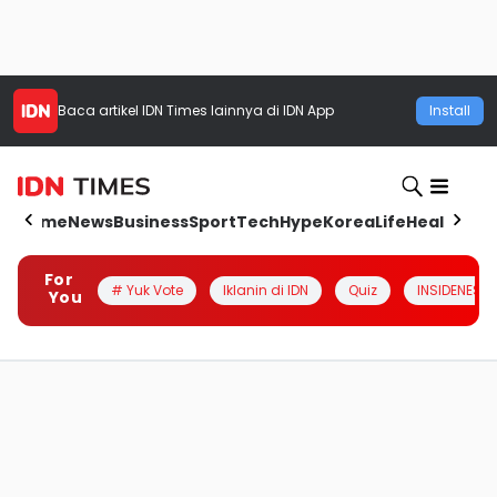
Baca artikel
IDN Times
lainnya di IDN App
Install
Home
News
Business
Sport
Tech
Hype
Korea
Life
Health
Aut
For
# Yuk Vote
Iklanin di IDN
Quiz
INSIDENESIA
You