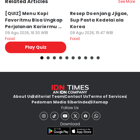
Related Articles
See More
⁠[QUIZ] Menu Kopi
Resep Doenjang Jjigae,
R
Favoritmu Bisa Ungkap
Sup Pasta Kedelai ala
Ri
Perjalanan Kariermu di
Korea
S
Masa Depan
09 Agu 2026, 16:30 WIB
09 Agu 2026, 15:47 WIB
09
Food
Food
Fo
Play Quiz
About Us
Editorial Team
Contact Us
Terms of Services
Pedoman Media Siber
Index
Sitemap
Follow Us
Download