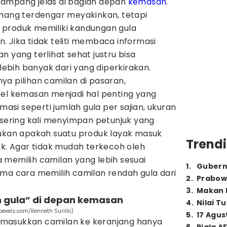
pampang jelas di bagian depan
kemasan
.
emang terdengar meyakinkan, tetapi
 produk memiliki kandungan gula
 Jika tidak teliti membaca informasi
n yang terlihat sehat justru bisa
bih banyak dari yang diperkirakan.
a pilihan camilan di pasaran,
 kemasan menjadi hal penting yang
rmasi seperti jumlah gula per sajian, ukuran
 sering kali menyimpan petunjuk yang
an apakah suatu produk layak masuk
Trendi
ak. Agar tidak mudah terkecoh oleh
 memilih camilan yang lebih sesuai
1
.
Gubern
ima cara memilih camilan rendah gula dari
2
.
Prabow
3
.
Makan B
ah gula” di depan kemasan
4
.
Nilai T
exels.com/Kenneth Surillo)
5
.
17 Agus
masukkan camilan ke keranjang hanya