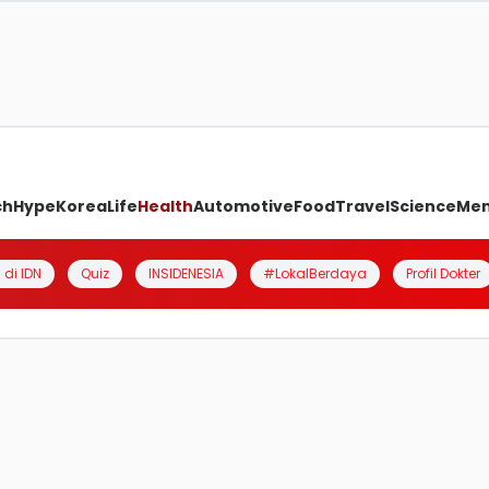
ch
Hype
Korea
Life
Health
Automotive
Food
Travel
Science
Me
 di IDN
Quiz
INSIDENESIA
#LokalBerdaya
Profil Dokter