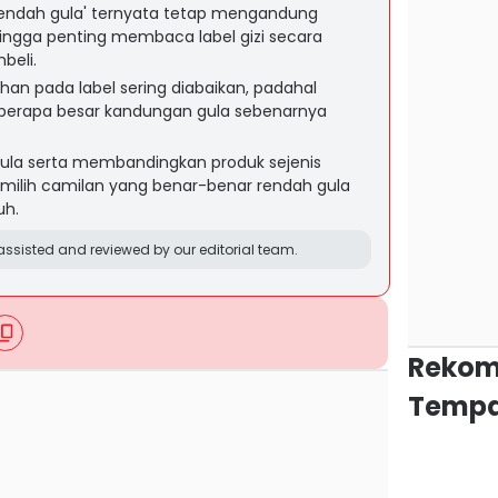
'rendah gula' ternyata tetap mengandung
ingga penting membaca label gizi secara
beli.
han pada label sering diabaikan, padahal
erapa besar kandungan gula sebenarnya
i gula serta membandingkan produk sejenis
ih camilan yang benar-benar rendah gula
uh.
ssisted and reviewed by our editorial team.
Rekom
Tempa