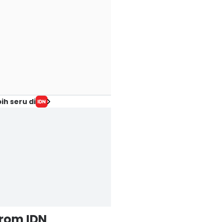
ih seru di
from IDN