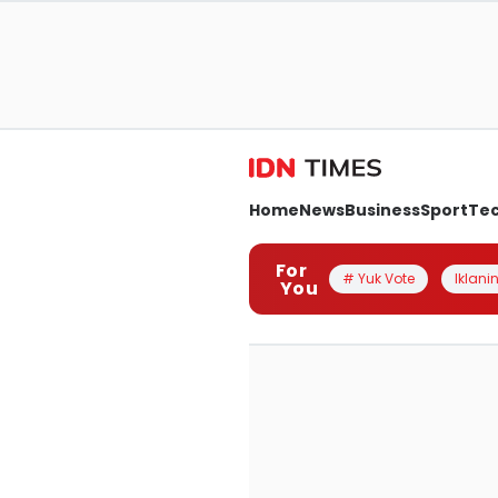
Home
News
Business
Sport
Te
For
# Yuk Vote
Iklanin
You