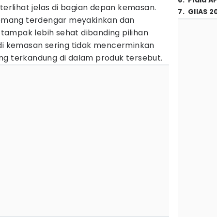
6
.
Piala A
terlihat jelas di bagian depan kemasan.
7
.
GIIAS 2
 memang terdengar meyakinkan dan
ampak lebih sehat dibanding pilihan
 di kemasan sering tidak mencerminkan
ng terkandung di dalam produk tersebut.