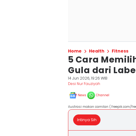
Home
Health
Fitness
5 Cara Memili
Gula dari Lab
14 Jun 2026, 19:26 WIB
Desi Nur Fauziyah
News
Channel
ilustrasi makan camilan (.freepik.com/fre
Intinya Sih