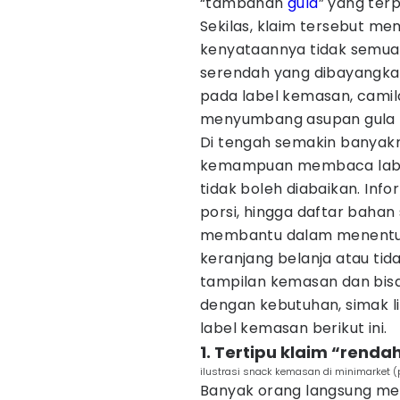
“tambahan
gula
” yang ter
Sekilas, klaim tersebut m
kenyataannya tidak semua
serendah yang dibayangkan.
pada label kemasan, camila
menyumbang asupan gula le
Di tengah semakin banyakny
kemampuan membaca label
tidak boleh diabaikan. Info
porsi, hingga daftar bahan
membantu dalam menentuk
keranjang belanja atau tid
tampilan kemasan dan bisa
dengan kebutuhan, simak l
label kemasan berikut ini.
1. Tertipu klaim “rend
ilustrasi snack kemasan di minimarket (p
Banyak orang langsung me