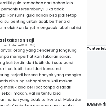
miliki gula tambahan dari bahan lain
u pemanis tersembunyi. Jika tidak
zi, konsumsi gula harian bisa jadi tetap
a itu, penting untuk tidak berhenti di
 melainkan lanjut mengecek label nutrisi
si takaran saji
 (unsplash.com/Dollar Gill)
Tonton leb
, banyak orang yang cenderung langsung
anpa memperhatikan takaran sajian.
 kali terdiri dari lebih dari satu porsi
rlihat lebih kecil dari konsumsi
sering terjadi karena banyak yang mengira
tis dihitung sebagai satu kali makan.
g masuk bisa berlipat tanpa disadari
sekali makan. Hal ini tentu bisa
 harian yang tidak terkontrol. Maka dari
More 
ng size
” sebelum mempercayai angka