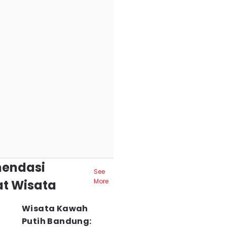
endasi
See
t Wisata
More
Wisata Kawah
Putih Bandung: