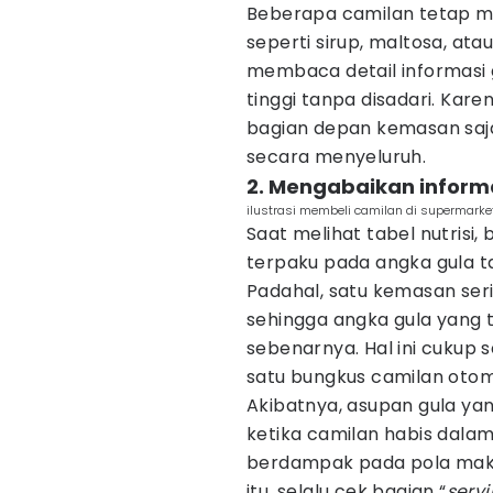
Beberapa camilan tetap me
seperti sirup, maltosa, ata
membaca detail informasi gi
tinggi tanpa disadari. Karen
bagian depan kemasan saja,
secara menyeluruh.
2. Mengabaikan informa
ilustrasi membeli camilan di supermarket
Saat melihat tabel nutrisi
terpaku pada angka gula t
Padahal, satu kemasan sering
sehingga angka gula yang te
sebenarnya. Hal ini cukup 
satu bungkus camilan otoma
Akibatnya, asupan gula yan
ketika camilan habis dalam 
berdampak pada pola makan
itu, selalu cek bagian “
servi