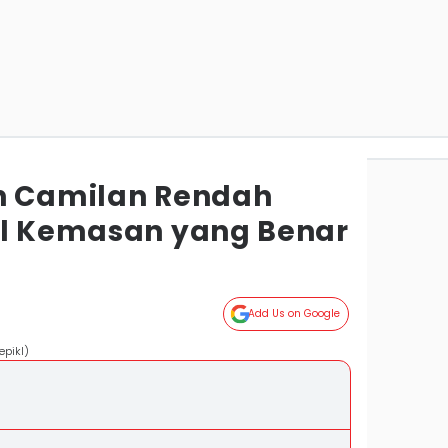
h Camilan Rendah
el Kemasan yang Benar
Add Us on Google
epikI)