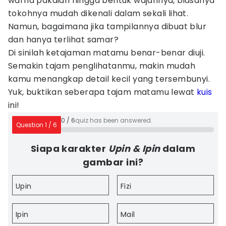
warna pakaian hingga bentuk wajahnya, biasanya
tokohnya mudah dikenali dalam sekali lihat.
Namun, bagaimana jika tampilannya dibuat blur
dan hanya terlihat samar?
Di sinilah ketajaman matamu benar-benar diuji.
Semakin tajam penglihatanmu, makin mudah
kamu menangkap detail kecil yang tersembunyi.
Yuk, buktikan seberapa tajam matamu lewat
kuis
ini!
0
/
6
quiz has been answered.
Question
1
/
6
Siapa karakter
Upin & Ipin
dalam
gambar ini?
Upin
Fizi
Ipin
Mail