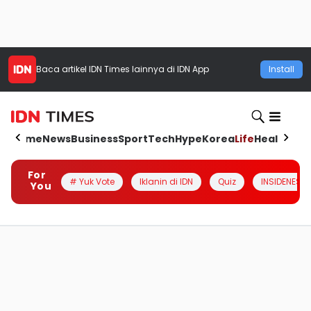
Baca artikel
IDN Times
lainnya di IDN App
Install
Home
News
Business
Sport
Tech
Hype
Korea
Life
Health
Aut
For
# Yuk Vote
Iklanin di IDN
Quiz
INSIDENESIA
You