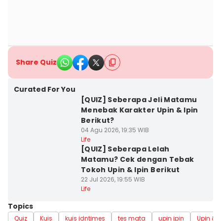
Share Quiz
Curated For You
[QUIZ] Seberapa Jeli Matamu
Menebak Karakter Upin & Ipin
Berikut?
04 Agu 2026, 19:35 WIB
Life
[QUIZ] Seberapa Lelah
Matamu? Cek dengan Tebak
Tokoh Upin & Ipin Berikut
22 Jul 2026, 19:55 WIB
Life
Topics
Quiz
Kuis
kuis idntimes
tes mata
upin ipin
Upin & I