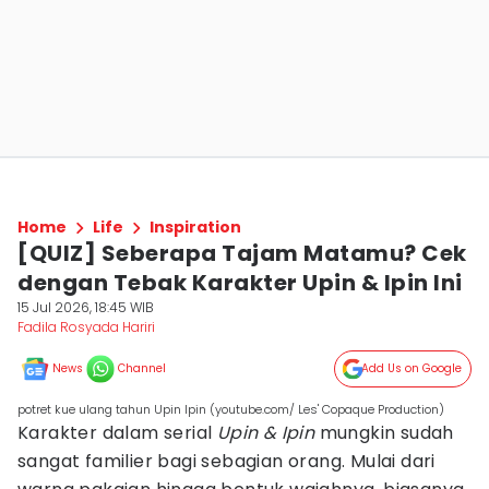
Home
Life
Inspiration
[QUIZ] Seberapa Tajam Matamu? Cek
dengan Tebak Karakter Upin & Ipin Ini
15 Jul 2026, 18:45 WIB
Fadila Rosyada Hariri
News
Channel
Add Us on Google
potret kue ulang tahun Upin Ipin (youtube.com/ Les' Copaque Production)
Karakter dalam serial
Upin & Ipin
mungkin sudah
sangat familier bagi sebagian orang. Mulai dari