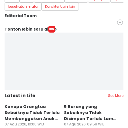
kesehatan mata
Karakter Upin Ipin
Editorial Team
Editor
Tonton lebih seru di
Lea Lyliana
Editor
Fahreza Murnanda
Latest in Life
See More
Kenapa Orangtua
5 Barang yang
5
Sebaiknya Tidak Terlalu
Sebaiknya Tidak
M
Membanggakan Anak?
Disimpan Terlalu Lama
M
Terbebani
07 Agu 2026, 10:00 WIB
di Dompet
07 Agu 2026, 09:59 WIB
07