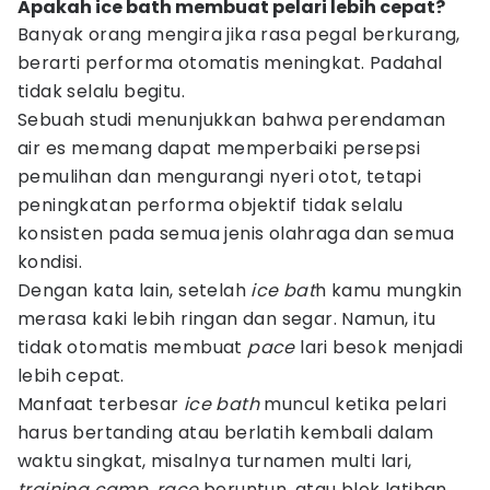
Apakah ice bath membuat pelari lebih cepat?
Banyak orang mengira jika rasa pegal berkurang,
berarti performa otomatis meningkat. Padahal
tidak selalu begitu.
Sebuah studi menunjukkan bahwa perendaman
air es memang dapat memperbaiki persepsi
pemulihan dan mengurangi nyeri otot, tetapi
peningkatan performa objektif tidak selalu
konsisten pada semua jenis olahraga dan semua
kondisi.
Dengan kata lain, setelah
ice bat
h kamu mungkin
merasa kaki lebih ringan dan segar. Namun, itu
tidak otomatis membuat
pace
lari besok menjadi
lebih cepat.
Manfaat terbesar
ice bath
muncul ketika pelari
harus bertanding atau berlatih kembali dalam
waktu singkat, misalnya turnamen multi lari,
training camp, race
beruntun, atau blok latihan