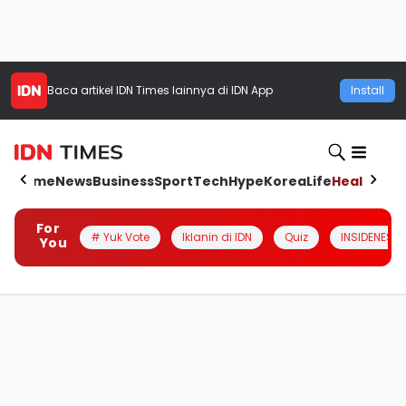
Baca artikel
IDN Times
lainnya di IDN App
Install
Home
News
Business
Sport
Tech
Hype
Korea
Life
Health
Aut
For
# Yuk Vote
Iklanin di IDN
Quiz
INSIDENESIA
You