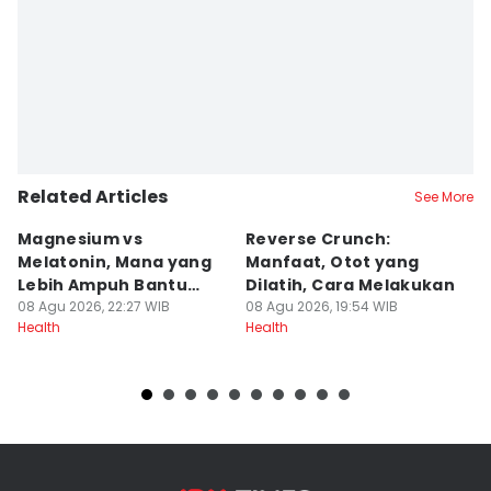
Related Articles
See More
Magnesium vs
Reverse Crunch:
B
Melatonin, Mana yang
Manfaat, Otot yang
M
Lebih Ampuh Bantu
Dilatih, Cara Melakukan
I
Tidur?
08 Agu 2026, 22:27 WIB
08 Agu 2026, 19:54 WIB
08
Health
Health
He