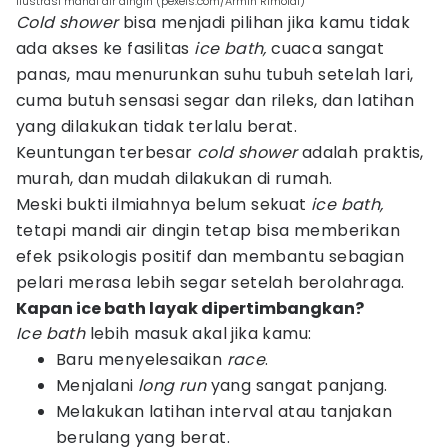
ilustrasi mandi air dingin (pexels.com/Armin Rimoldi)
Cold shower
bisa menjadi pilihan jika kamu tidak
ada akses ke fasilitas
ice bath,
cuaca sangat
panas, mau menurunkan suhu tubuh setelah lari,
cuma butuh sensasi segar dan rileks, dan latihan
yang dilakukan tidak terlalu berat.
Keuntungan terbesar
cold shower
adalah praktis,
murah, dan mudah dilakukan di rumah.
Meski bukti ilmiahnya belum sekuat
ice bath,
tetapi mandi air dingin tetap bisa memberikan
efek psikologis positif dan membantu sebagian
pelari merasa lebih segar setelah berolahraga.
Kapan ice bath layak dipertimbangkan?
Ice bath
lebih masuk akal jika kamu:
Baru menyelesaikan
race
.
Menjalani
long run
yang sangat panjang.
Melakukan latihan interval atau tanjakan
berulang yang berat.