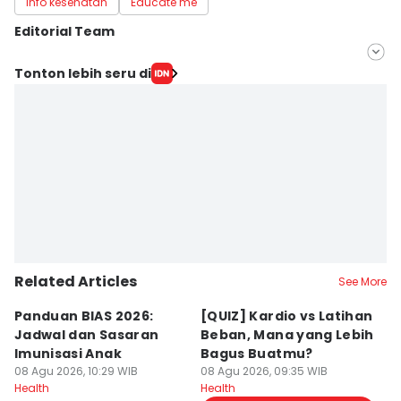
info kesehatan
Educate me
Editorial Team
Editor
Tonton lebih seru di
novita ayu
Editor
Nuruliar F
Related Articles
See More
Panduan BIAS 2026:
[QUIZ] Kardio vs Latihan
4
Jadwal dan Sasaran
Beban, Mana yang Lebih
B
Imunisasi Anak
Bagus Buatmu?
J
08 Agu 2026, 10:29 WIB
08 Agu 2026, 09:35 WIB
08
Health
Health
He