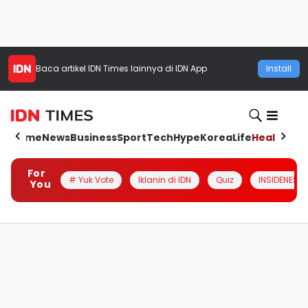
Baca artikel
IDN Times
lainnya di IDN App
Install
Home
News
Business
Sport
Tech
Hype
Korea
Life
Health
Aut
For
# Yuk Vote
Iklanin di IDN
Quiz
INSIDENESIA
You