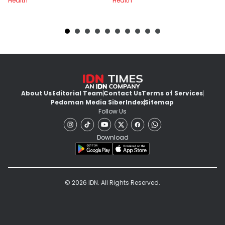
Health
Health
He
About Us
Editorial Team
Contact Us
Terms of Services
Pedoman Media Siber
Index
Sitemap
Follow Us
Download
© 2026 IDN. All Rights Reserved.