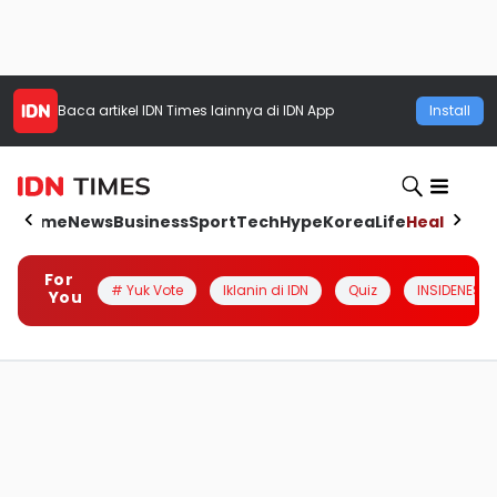
Baca artikel
IDN Times
lainnya di IDN App
Install
Home
News
Business
Sport
Tech
Hype
Korea
Life
Health
Aut
For
# Yuk Vote
Iklanin di IDN
Quiz
INSIDENESIA
You