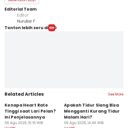
Editorial Team
Editor
Nuruliar F
Tonton lebih seru di
Related Articles
See More
Kenapa Heart Rate
Apakah Tidur Siang Bisa
Ta
Tinggi saat Lari Pelan?
Mengganti Kurang Tidur
S
Ini Penjelasannya
Malam Hari?
u
06 Agu 2026, 15:15 WIB
06 Agu 2026, 14:46 WIB
06