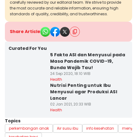
carefully reviewed by our editorial team. We strive to provide
the most accurate and reliable information, ensuring high
standards of quality, credibility, and trustworthiness.
Share Article
Curated For You
5 Fakta ASI dan Menyusui pada
Masa Pandemik COVID-19,
Bunda Wajib Tau!
24 Sep 2020, 18:10 WIB
Health
Nutrisi Penting untuk Ibu
Menyusui agar Produksi ASI
Lancar
02 Jan 2021, 20:33 WIB
Health
Topics
perkembangan anak
Air susu ibu
info kesehatan
menyus
kesehatan bayi