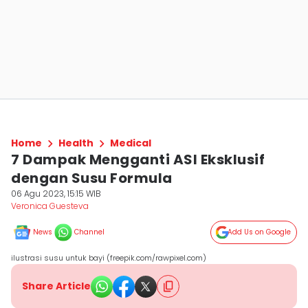
Home
Health
Medical
7 Dampak Mengganti ASI Eksklusif
dengan Susu Formula
06 Agu 2023, 15:15 WIB
Veronica Guesteva
News
Channel
Add Us on Google
ilustrasi susu untuk bayi (freepik.com/rawpixel.com)
Share Article