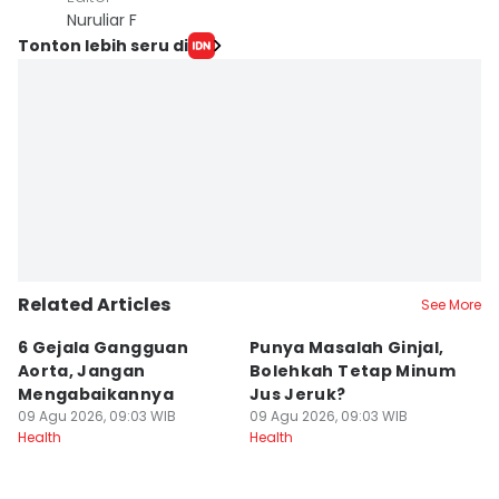
Nuruliar F
Tonton lebih seru di
Related Articles
See More
6 Gejala Gangguan
Punya Masalah Ginjal,
Tu
Aorta, Jangan
Bolehkah Tetap Minum
D
Mengabaikannya
Jus Jeruk?
09
He
09 Agu 2026, 09:03 WIB
09 Agu 2026, 09:03 WIB
Health
Health