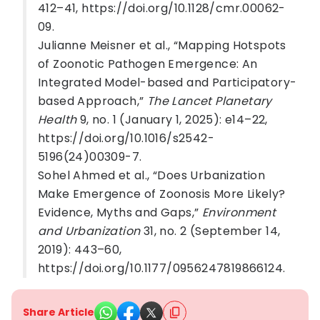
412–41, https://doi.org/10.1128/cmr.00062-
09.
Julianne Meisner et al., “Mapping Hotspots
of Zoonotic Pathogen Emergence: An
Integrated Model-based and Participatory-
based Approach,”
The Lancet Planetary
Health
9, no. 1 (January 1, 2025): e14–22,
https://doi.org/10.1016/s2542-
5196(24)00309-7.
Sohel Ahmed et al., “Does Urbanization
Make Emergence of Zoonosis More Likely?
Evidence, Myths and Gaps,”
Environment
and Urbanization
31, no. 2 (September 14,
2019): 443–60,
https://doi.org/10.1177/0956247819866124.
Share Article