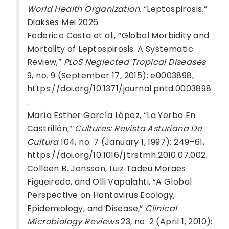
World Health Organization
. “Leptospirosis.”
Diakses Mei 2026.
Federico Costa et al., “Global Morbidity and
Mortality of Leptospirosis: A Systematic
Review,”
PLoS Neglected Tropical Diseases
9, no. 9 (September 17, 2015): e0003898,
https://doi.org/10.1371/journal.pntd.0003898
.
María Esther García López, “La Yerba En
Castrillón,”
Cultures: Revista Asturiana De
Cultura
104, no. 7 (January 1, 1997): 249–61,
https://doi.org/10.1016/j.trstmh.2010.07.002.
Colleen B. Jonsson, Luiz Tadeu Moraes
Figueiredo, and Olli Vapalahti, “A Global
Perspective on Hantavirus Ecology,
Epidemiology, and Disease,”
Clinical
Microbiology Reviews
23, no. 2 (April 1, 2010):