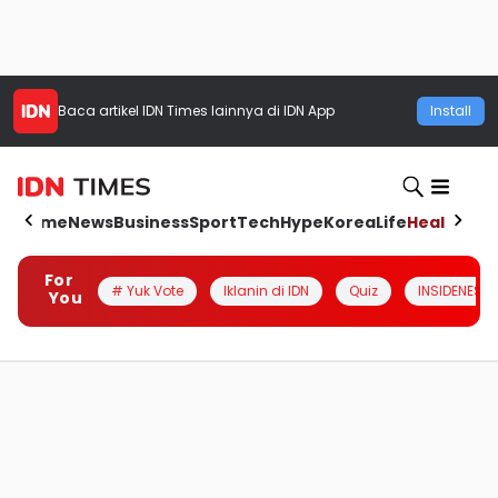
Baca artikel
IDN Times
lainnya di IDN App
Install
Home
News
Business
Sport
Tech
Hype
Korea
Life
Health
Aut
For
# Yuk Vote
Iklanin di IDN
Quiz
INSIDENESIA
You