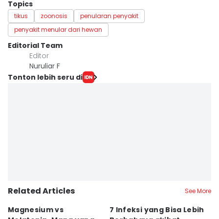
Topics
tikus
zoonosis
penularan penyakit
penyakit menular dari hewan
Editorial Team
Editor
Nuruliar F
Tonton lebih seru di
Related Articles
See More
Magnesium vs
7 Infeksi yang Bisa Lebih
T