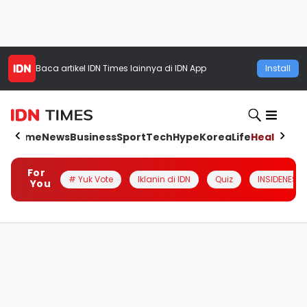
Baca artikel
IDN Times
lainnya di IDN App
Install
Home
News
Business
Sport
Tech
Hype
Korea
Life
Health
Aut
For
# Yuk Vote
Iklanin di IDN
Quiz
INSIDENESIA
You