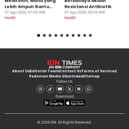
Melatonin, Mana yang
Berbahaya akibat
P
Lebih Ampuh Bantu
Resistansi Antibiotik
M
Tidur?
07 Agu 2026, 07:05 WIB
07 Agu 2026, 05:02 WIB
06
Health
Health
He
About Us
Editorial Team
Contact Us
Terms of Services
Pedoman Media Siber
Index
Sitemap
Follow Us
Download
© 2026 IDN. All Rights Reserved.