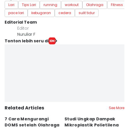
Lari
Tips Lari
running
workout
Olahraga
Fitness
pace lari
kebugaran
cedera
sulit tidur
Editorial Team
Editor
Nuruliar F
Tonton lebih seru di
Related Articles
See More
7 Cara Mengurangi
Studi Ungkap Dampak
A
DOMS setelah Olahraga
Mikroplastik Polietilena
a