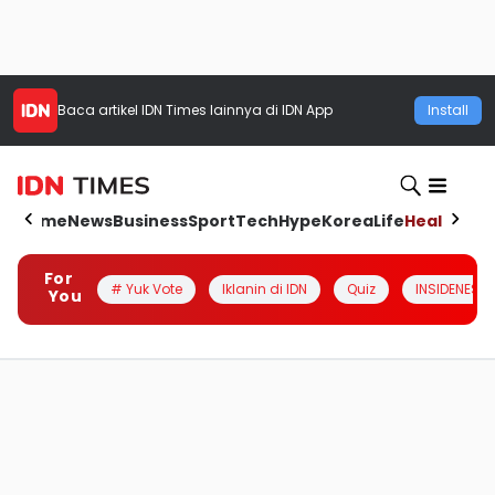
Baca artikel
IDN Times
lainnya di IDN App
Install
Home
News
Business
Sport
Tech
Hype
Korea
Life
Health
Aut
For
# Yuk Vote
Iklanin di IDN
Quiz
INSIDENESIA
You