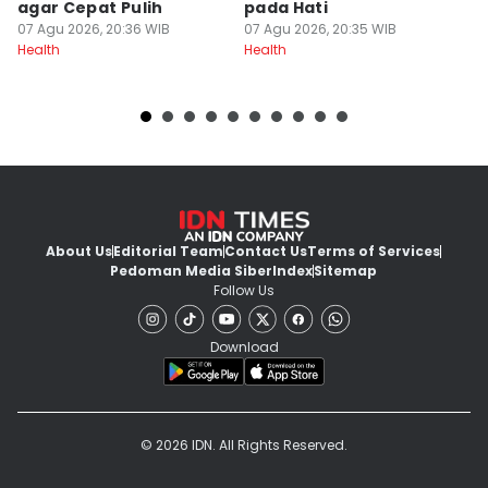
agar Cepat Pulih
pada Hati
07
He
07 Agu 2026, 20:36 WIB
07 Agu 2026, 20:35 WIB
Health
Health
About Us
Editorial Team
Contact Us
Terms of Services
Pedoman Media Siber
Index
Sitemap
Follow Us
Download
© 2026 IDN. All Rights Reserved.