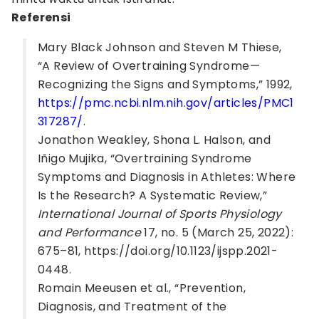
Referensi
Mary Black Johnson and Steven M Thiese,
“A Review of Overtraining Syndrome—
Recognizing the Signs and Symptoms,” 1992,
https://pmc.ncbi.nlm.nih.gov/articles/PMC1
317287/
.
Jonathon Weakley, Shona L. Halson, and
Iñigo Mujika, “Overtraining Syndrome
Symptoms and Diagnosis in Athletes: Where
Is the Research? A Systematic Review,”
International Journal of Sports Physiology
and Performance
17, no. 5 (March 25, 2022):
675–81, https://doi.org/10.1123/ijspp.2021-
0448.
Romain Meeusen et al., “Prevention,
Diagnosis, and Treatment of the