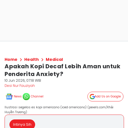
Home
Health
Medical
Apakah Kopi Decaf Lebih Aman untuk
Penderita Anxiety?
10 Jun 2026, 07:18 WIB
Desi Nur Fauziyah
News
Channel
Add Us on Google
Ilustrasi segelas es kopi americano (iced americano) (pexels.com/Khải
Huyền Trương)
Intinya Sih