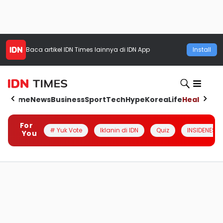
Baca artikel
IDN Times
lainnya di IDN App
Install
Home
News
Business
Sport
Tech
Hype
Korea
Life
Health
Aut
For
# Yuk Vote
Iklanin di IDN
Quiz
INSIDENESIA
You