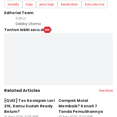
anxiety
Kopi
jenis kopi
Kesehatan
Educate me
Editorial Team
Editor
Debby Utomo
Tonton lebih seru di
Related Articles
See More
[QUIZ] Tes Kesiapan Lari
Campak Mulai
1
21K, Kamu Sudah Ready
Membaik? Kenali 7
J
Belum?
Tanda Pemulihannya
K
10 Agu 2026, 11:05 WIB
10 Agu 2026, 11:04 WIB
10