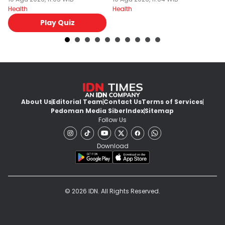
Pi
Health
Health
He
Play Quiz
About Us
Editorial Team
Contact Us
Terms of Services
Pedoman Media Siber
Index
Sitemap
Follow Us
Download
© 2026 IDN. All Rights Reserved.