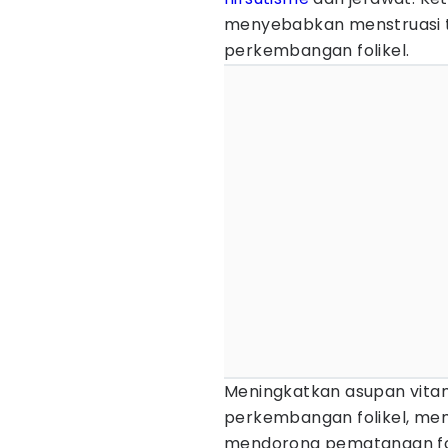
menyebabkan menstruasi t
perkembangan folikel.
Meningkatkan asupan vitam
perkembangan folikel, mem
mendorong pematangan foli