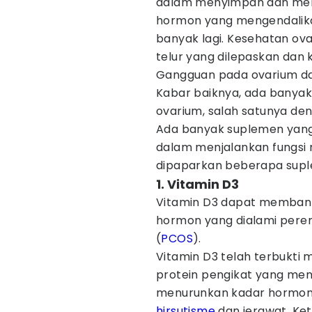
dalam menyimpan dan mele
hormon yang mengendalikan
banyak lagi. Kesehatan ov
telur yang dilepaskan dan
Gangguan pada ovarium d
Kabar baiknya, ada banya
ovarium, salah satunya d
Ada banyak suplemen yan
dalam menjalankan fungsi r
dipaparkan beberapa supl
1. Vitamin D3
Vitamin D3 dapat memban
hormon yang dialami perem
(
PCOS
).
Vitamin D3 telah terbukti
protein pengikat yang meng
menurunkan kadar hormon
hirsutisme
dan jerawat. Ke