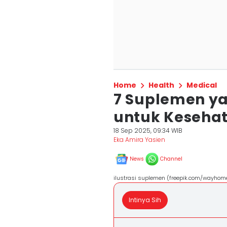
Home
Health
Medical
7 Suplemen ya
untuk Keseha
18 Sep 2025, 09:34 WIB
Eka Amira Yasien
News
Channel
ilustrasi suplemen (freepik.com/wayhom
Intinya Sih