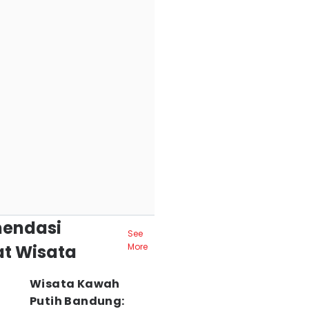
endasi
See
t Wisata
More
Wisata Kawah
Putih Bandung: