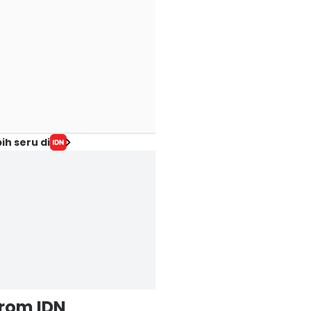
ih seru di
from IDN