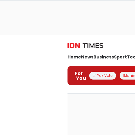
Home
News
Business
Sport
Te
For
# Yuk Vote
Iklanin
You