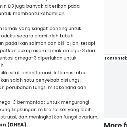
min D3 juga banyak diberikan pada
ntuk membantu kehamilan.
m lemak yang sangat penting untuk
roduksi secara alami oleh tubuh.
ada ikan salmon dan biji-bijian, tetapi
patkan cukup asam lemak omega-3 dari
mentasi omega-3 diperlukan untuk
Tonton leb
h.
i sifat antiinflamasi. Inflamasi atau
an salah satu penyebab disfungsi
n perubahan fungsi mitokondria dan
ega-3 bermanfaat untuk mengurangi
ng lingkungan mikro folikel yang lebih
struasi, dan meningkatkan fungsi ovarium.
More 
ron (DHEA)