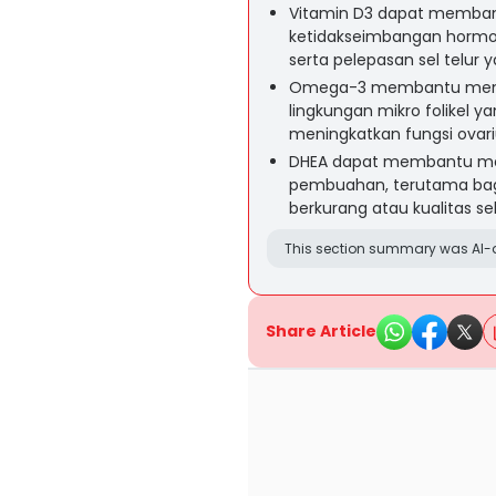
Vitamin D3 dapat memba
ketidakseimbangan hormo
serta pelepasan sel telur 
Omega-3 membantu mengu
lingkungan mikro folikel y
meningkatkan fungsi ovar
DHEA dapat membantu men
pembuahan, terutama ba
berkurang atau kualitas sel
This section summary was AI-a
Share Article