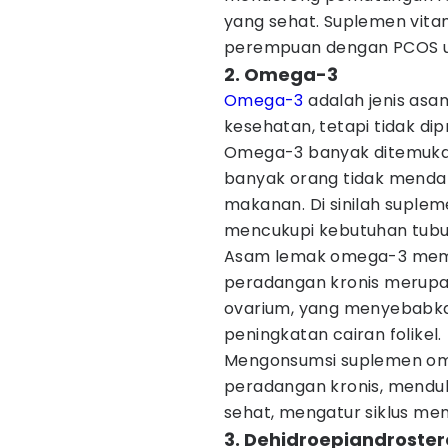
yang sehat. Suplemen vita
perempuan dengan PCOS u
2. Omega-3
Omega-3
adalah jenis asa
kesehatan, tetapi tidak dip
Omega-3 banyak ditemukan p
banyak orang tidak menda
makanan. Di sinilah suple
mencukupi kebutuhan tubu
Asam lemak omega-3 memilik
peradangan kronis merupak
ovarium, yang menyebabka
peningkatan cairan folikel.
Mengonsumsi suplemen om
peradangan kronis, menduku
sehat, mengatur siklus men
3. Dehidroepiandroste