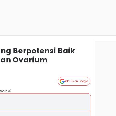
ng Berpotensi Baik
tan Ovarium
Add Us on Google
estudio)