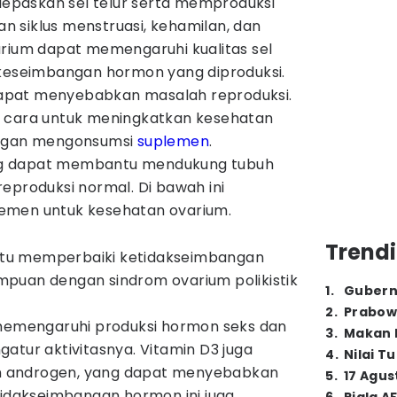
paskan sel telur serta memproduksi
 siklus menstruasi, kehamilan, dan
arium dapat memengaruhi kualitas sel
 keseimbangan hormon yang diproduksi.
apat menyebabkan masalah reproduksi.
k cara untuk meningkatkan kesehatan
engan mengonsumsi
suplemen
.
g dapat membantu mendukung tubuh
eproduksi normal. Di bawah ini
emen untuk kesehatan ovarium.
Trendi
tu memperbaiki ketidakseimbangan
puan dengan sindrom ovarium polikistik
1
.
Gubern
2
.
Prabow
 memengaruhi produksi hormon seks dan
3
.
Makan B
atur aktivitasnya. Vitamin D3 juga
4
.
Nilai T
 androgen, yang dapat menyebabkan
5
.
17 Agus
tidakseimbangan hormon ini juga