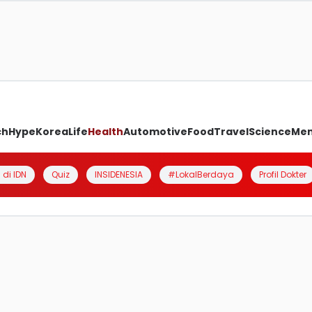
ch
Hype
Korea
Life
Health
Automotive
Food
Travel
Science
Me
 di IDN
Quiz
INSIDENESIA
#LokalBerdaya
Profil Dokter