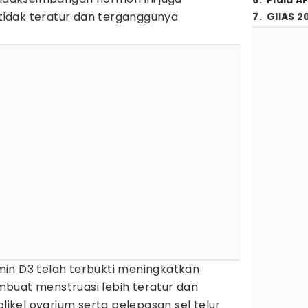
6
.
Piala A
idak teratur dan terganggunya
7
.
GIIAS 2
in D3 telah terbukti meningkatkan
buat menstruasi lebih teratur dan
kel ovarium serta pelepasan sel telur