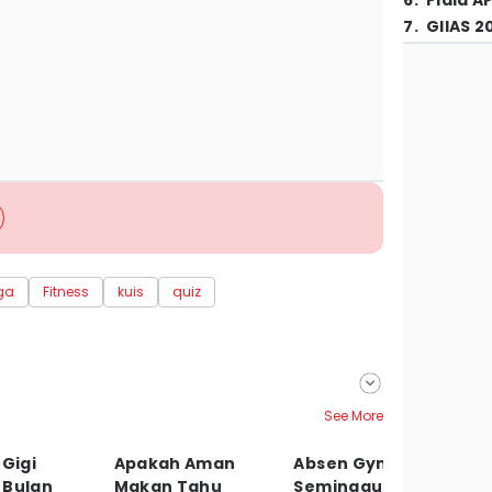
6
.
Piala A
7
.
GIIAS 2
aga
Fitness
kuis
quiz
See More
 Gigi
Apakah Aman
Absen Gym
K
 Bulan
Makan Tahu
Seminggu, Apa
P