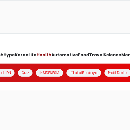
ch
Hype
Korea
Life
Health
Automotive
Food
Travel
Science
Me
 di IDN
Quiz
INSIDENESIA
#LokalBerdaya
Profil Dokter