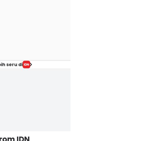
enentukan
Amankah untuk
Disalahartikan
erkembangan 80
Kulit?
Pelari
ersen Otak Anak?
06 Agu 2026, 18:44 WIB
06 Agu 2026, 18:28 WI
Health
Health
 Agu 2026, 18:58 WIB
alth
ih seru di
from IDN