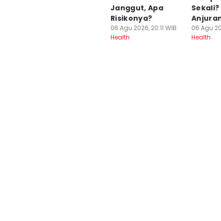
Fahreza Murnanda
Janggut, Apa
Sekali?
Risikonya?
Anjura
06 Agu 2026, 20:11 WIB
06 Agu 20
Health
Health