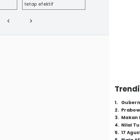
tetap efektif
Trendi
1
.
Gubern
2
.
Prabow
3
.
Makan B
4
.
Nilai T
5
.
17 Agus