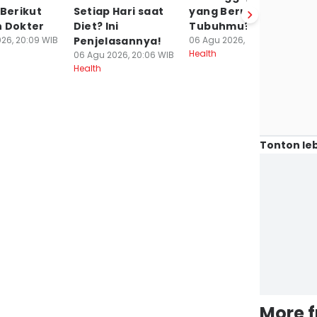
 Berikut
Setiap Hari saat
yang Berubah di
M
n Dokter
Diet? Ini
Tubuhmu?
P
26, 20:09 WIB
Penjelasannya!
06 Agu 2026, 19:15 WIB
P
Health
06 Agu 2026, 20:06 WIB
06
Health
He
Tonton leb
More 