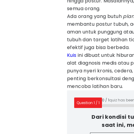
hingga postur. Masalahnya,
semua orang.
Ada orang yang butuh
pla
membantu postur tubuh, ad
aman untuk punggung atau 
tubuh dan target latihan t
efektif juga bisa berbeda.
Kuis
ini dibuat untuk hibura
alat diagnosis medis atau 
punya nyeri kronis, cedera,
penting berkonsultasi deng
mencoba latihan baru.
0
/
1
quiz has bee
Question
1
/
1
Dari kondisi 
saat ini, 