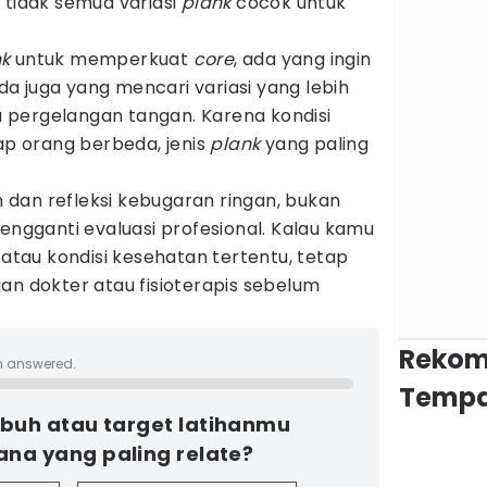
 tidak semua variasi
plank
cocok untuk
nk
untuk memperkuat
core
, ada yang ingin
a juga yang mencari variasi yang lebih
pergelangan tangan. Karena kondisi
iap orang berbeda, jenis
plank
yang paling
n dan refleksi kebugaran ringan, bukan
pengganti evaluasi profesional. Kalau kamu
 atau kondisi kesehatan tertentu, tetap
an dokter atau fisioterapis sebelum
Rekom
n answered.
Tempa
tubuh atau target latihanmu
mana yang paling relate?