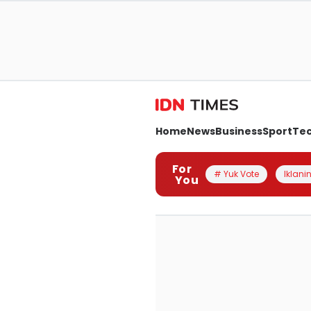
Home
News
Business
Sport
Te
For
# Yuk Vote
Iklanin
You