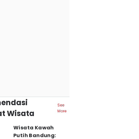
endasi
See
t Wisata
More
Wisata Kawah
Putih Bandung: