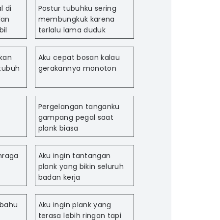
 di
Postur tubuhku sering
dan
membungkuk karena
bil
terlalu lama duduk
lkan
Aku cepat bosan kalau
tubuh
gerakannya monoton
Pergelangan tanganku
n
gampang pegal saat
plank biasa
hraga
Aku ingin tantangan
plank yang bikin seluruh
badan kerja
 bahu
Aku ingin plank yang
terasa lebih ringan tapi