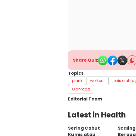
Share Quiz
Topics
plank
workout
jenis olahr
Olahraga
Editorial Team
Editor
Latest in Health
Nuruliar F
Sering Cabut
Scaling
Editor
Kumis atau
Berapa