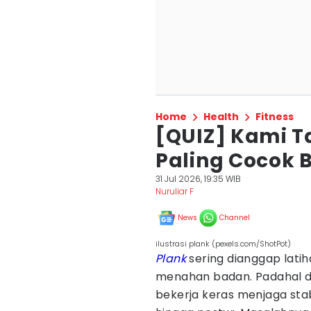
Home
Health
Fitness
[QUIZ] Kami T
Paling Cocok
31 Jul 2026, 19:35 WIB
Nuruliar F
News
Channel
ilustrasi plank (pexels.com/ShotPot)
Plank
sering dianggap lati
menahan badan. Padahal di 
bekerja keras menjaga stabi