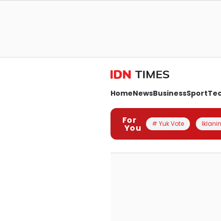
Home
News
Business
Sport
Te
For
# Yuk Vote
Iklanin
You