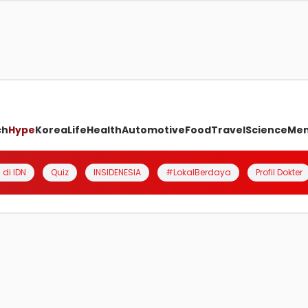
ch
Hype
Korea
Life
Health
Automotive
Food
Travel
Science
Me
 di IDN
Quiz
INSIDENESIA
#LokalBerdaya
Profil Dokter