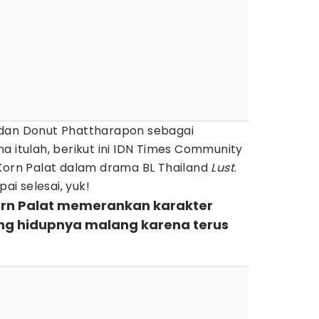
dan Donut Phattharapon sebagai
a itulah, berikut ini IDN Times Community
 Korn Palat dalam drama BL Thailand
Lust
.
i selesai, yuk!
Korn Palat memerankan karakter
ang hidupnya malang karena terus