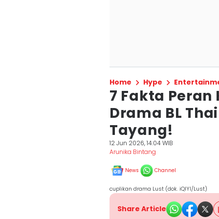
Home
Hype
Entertainm
7 Fakta Peran
Drama BL Thai
Tayang!
12 Jun 2026, 14:04 WIB
Arunika Bintang
News
Channel
cuplikan drama Lust (dok. iQIYI/Lust)
Share Article