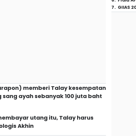
6
.
Piala A
7
.
GIIAS 2
harapon) memberi Talay kesempatan
sang ayah sebanyak 100 juta baht
embayar utang itu, Talay harus
logis Akhin