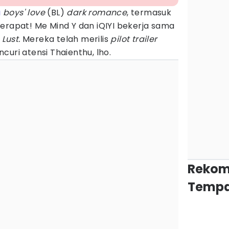
a
boys' love
(BL)
dark romance
, termasuk
erapat! Me Mind Y dan iQIYI bekerja sama
a
Lust.
Mereka telah merilis
pilot trailer
curi atensi Thaienthu, lho.
Rekom
Tempa