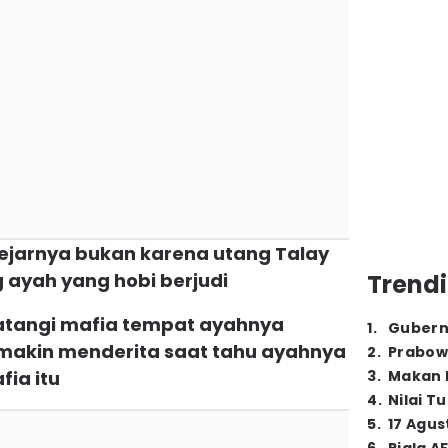
ejarnya bukan karena utang Talay
g ayah yang hobi berjudi
Trendi
idatangi mafia tempat ayahnya
1
.
Gubern
 makin menderita saat tahu ayahnya
2
.
Prabow
ia itu
3
.
Makan B
4
.
Nilai T
5
.
17 Agus