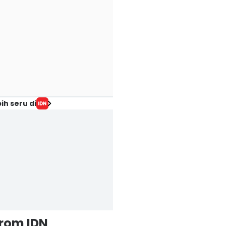
ih seru di
from IDN