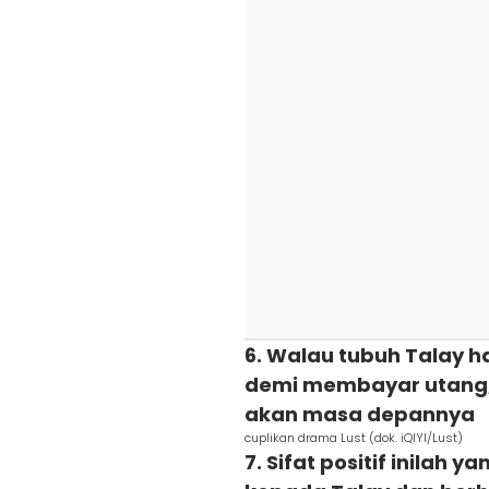
6. Walau tubuh Talay h
demi membayar utang,
akan masa depannya
cuplikan drama Lust (dok. iQIYI/Lust)
7. Sifat positif inilah 