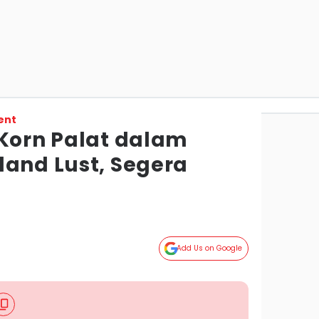
ent
 Korn Palat dalam
land Lust, Segera
Add Us on Google