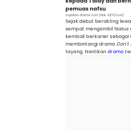
kepada Talay dan berh
pemuas nafsu
cuplikan drama Lust (dok. iQIYI/Lust)
Sejak debut berakting lew
sempat mengambil hiatus dar
kembali berkarier sebagai
membintangi drama
Don't
tayang. Nantikan
drama
ter