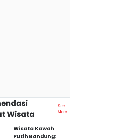
endasi
See
t Wisata
More
Wisata Kawah
Putih Bandung: