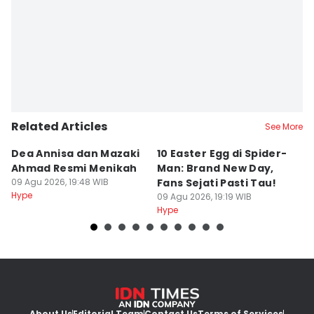
Related Articles
See More
Dea Annisa dan Mazaki
10 Easter Egg di Spider-
4
Ahmad Resmi Menikah
Man: Brand New Day,
K
09 Agu 2026, 19:48 WIB
Fans Sejati Pasti Tau!
20
Hype
09 Agu 2026, 19:19 WIB
09
Hype
Hy
About Us
Editorial Team
Contact Us
Terms of Services