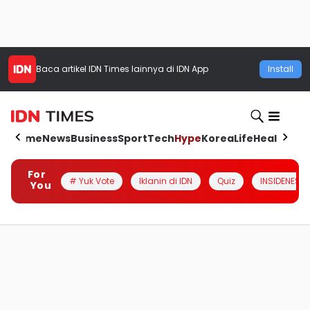
Baca artikel
IDN Times
lainnya di IDN App
Install
Home
News
Business
Sport
Tech
Hype
Korea
Life
Health
Aut
For
# Yuk Vote
Iklanin di IDN
Quiz
INSIDENESIA
You