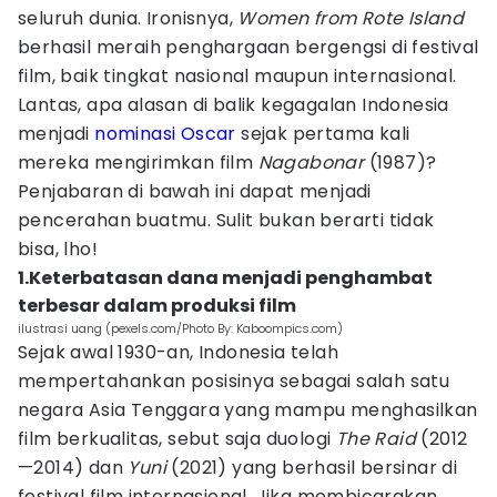
seluruh dunia. Ironisnya,
Women from Rote Island
berhasil meraih penghargaan bergengsi di festival
film, baik tingkat nasional maupun internasional.
Lantas, apa alasan di balik kegagalan Indonesia
menjadi
nominasi Oscar
sejak pertama kali
mereka mengirimkan film
Nagabonar
(1987)?
Penjabaran di bawah ini dapat menjadi
pencerahan buatmu. Sulit bukan berarti tidak
bisa, lho!
1.Keterbatasan dana menjadi penghambat
terbesar dalam produksi film
ilustrasi uang (pexels.com/Photo By: Kaboompics.com)
Sejak awal 1930-an, Indonesia telah
mempertahankan posisinya sebagai salah satu
negara Asia Tenggara yang mampu menghasilkan
film berkualitas, sebut saja duologi
The Raid
(2012
—2014) dan
Yuni
(2021) yang berhasil bersinar di
festival film internasional. Jika membicarakan