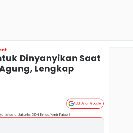
ent
ntuk Dinyanyikan Saat
 Agung, Lengkap
Add Us on Google
a Katedral Jakarta. (IDN Times/Amir Faisol)