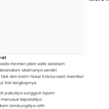
rat
 pada momen jalan salib sebelum
aksanakan. Maknanya sendiri
fisik dan batin Yesus Kristus saat memikul
t lirik lengkapnya:
at pakuNya sungguh tajam
i menusuk kepalaNya
ikam lambungNya ahh