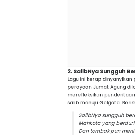
2. SalibNya Sungguh Be
Lagu ini kerap dinyanyikan
perayaan Jumat Agung dil
merefleksikan penderitaan 
salib menuju Golgota. Beriku
SalibNya sungguh ber
Mahkota yang berdur
Dan tombak pun men