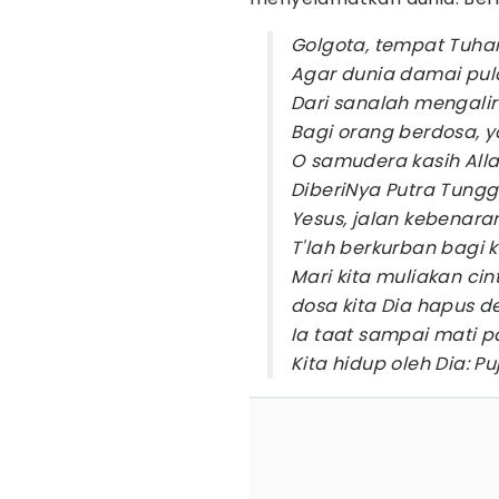
Golgota, tempat Tuhan
Agar dunia damai pula
Dari sanalah mengalir
Bagi orang berdosa,
O samudera kasih Allah
DiberiNya Putra Tungga
Yesus, jalan kebenara
T'lah berkurban bagi k
Mari kita muliakan ci
dosa kita Dia hapus 
Ia taat sampai mati p
Kita hidup oleh Dia: P