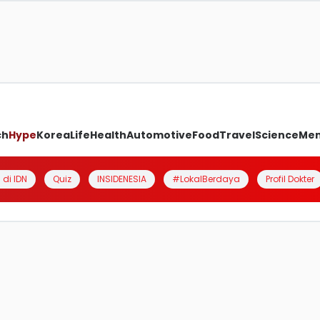
ch
Hype
Korea
Life
Health
Automotive
Food
Travel
Science
Me
 di IDN
Quiz
INSIDENESIA
#LokalBerdaya
Profil Dokter