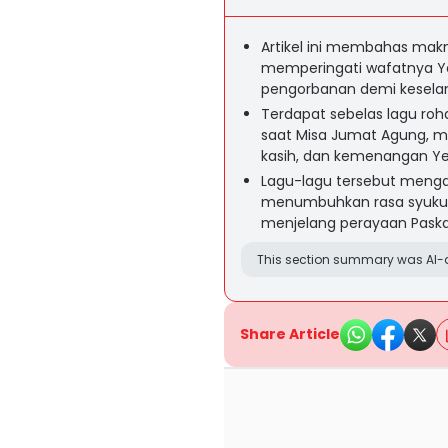
Artikel ini membahas mak
memperingati wafatnya Yes
pengorbanan demi kesel
Terdapat sebelas lagu roh
saat Misa Jumat Agung, 
kasih, dan kemenangan Ye
Lagu-lagu tersebut menga
menumbuhkan rasa syukur
menjelang perayaan Paska
This section summary was AI-a
Share Article