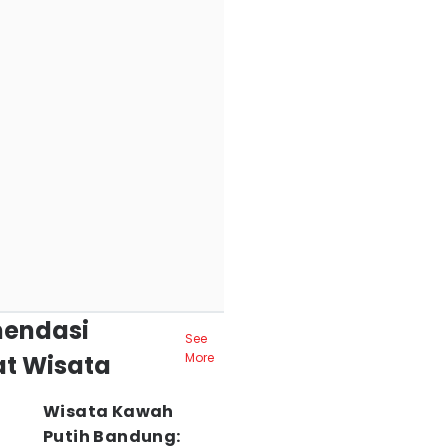
endasi
See
t Wisata
More
Wisata Kawah
Putih Bandung: