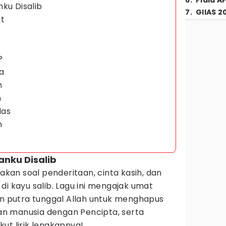
6
.
Piala A
ku Disalib
7
.
GIIAS 2
at
?
ta
n
n
las
h
anku Disalib
takan soal penderitaan, cinta kasih, dan
di kayu salib. Lagu ini mengajak umat
putra tunggal Allah untuk menghapus
n manusia dengan Pencipta, serta
ut lirik lengkapnya!