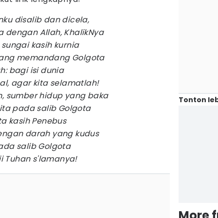
ku disalib dan dicela,
 dengan Allah, KhalikNya
 sungai kasih kurnia
 yang memandang Golgota
: bagi isi dunia
l, agar kita selamatlah!
n, sumber hidup yang baka
Tonton leb
ita pada salib Golgota
nta kasih Penebus
dengan darah yang kudus
ada salib Golgota
uji Tuhan s'lamanya!
More 