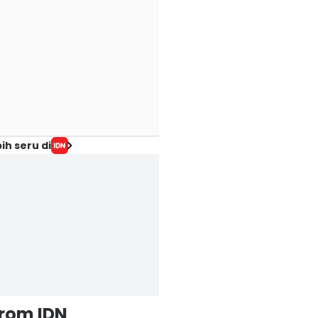
ih seru di
from IDN