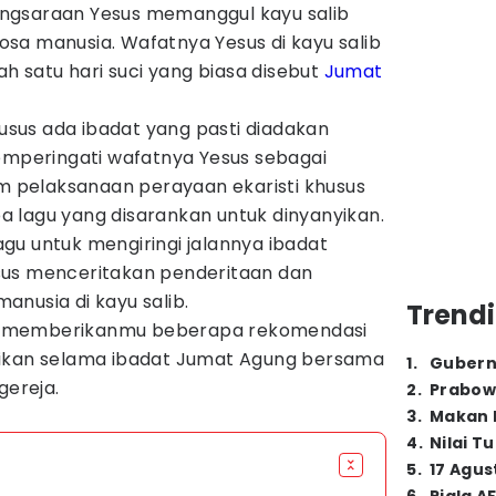
ngsaraan Yesus memanggul kayu salib
sa manusia. Wafatnya Yesus di kayu salib
ah satu hari suci yang biasa disebut
Jumat
husus ada ibadat yang pasti diadakan
memperingati wafatnya Yesus sebagai
am pelaksanaan perayaan ekaristi khusus
 lagu yang disarankan untuk dinyanyikan.
gu untuk mengiringi jalannya ibadat
sus menceritakan penderitaan dan
nusia di kayu salib.
Trendi
akan memberikanmu beberapa rekomendasi
yikan selama ibadat Jumat Agung bersama
1
.
Gubern
gereja.
2
.
Prabow
3
.
Makan B
4
.
Nilai T
5
.
17 Agus