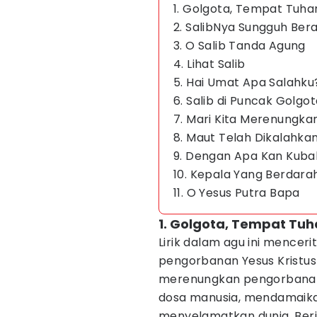
1. Golgota, Tempat Tuhan
2. SalibNya Sungguh Ber
3. O Salib Tanda Agung
4. Lihat Salib
5. Hai Umat Apa Salahku
6. Salib di Puncak Golgo
7. Mari Kita Merenungka
8. Maut Telah Dikalahka
9. Dengan Apa Kan Kuba
10. Kepala Yang Berdara
11. O Yesus Putra Bapa
1. Golgota, Tempat Tuh
Lirik dalam agu ini menceri
pengorbanan Yesus Kristus 
merenungkan pengorbanan 
dosa manusia, mendamaika
menyelamatkan dunia. Berik