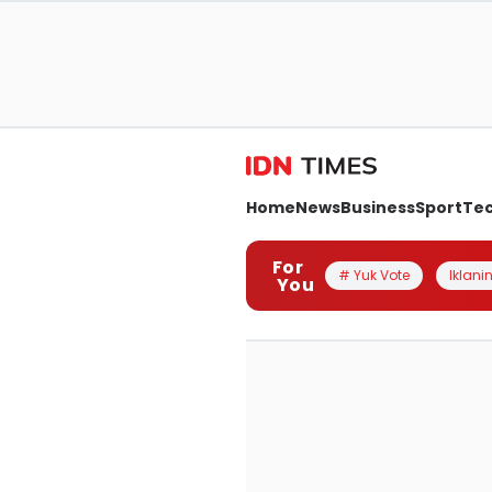
Home
News
Business
Sport
Te
For
# Yuk Vote
Iklanin
You