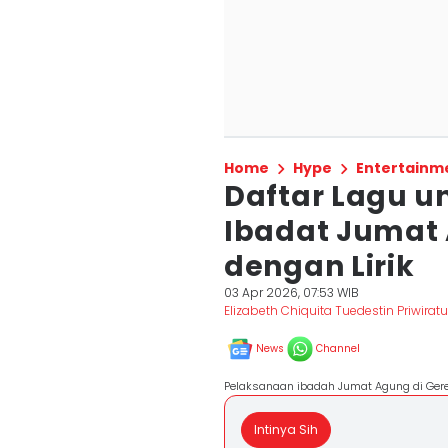
Home
Hype
Entertainm
Daftar Lagu u
Ibadat Jumat
dengan Lirik
03 Apr 2026, 07:53 WIB
Elizabeth Chiquita Tuedestin Priwiratu
News
Channel
Pelaksanaan ibadah Jumat Agung di Gerej
Intinya Sih