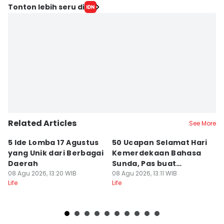
Tonton lebih seru di
Related Articles
See More
5 Ide Lomba 17 Agustus
50 Ucapan Selamat Hari
Pr
yang Unik dari Berbagai
Kemerdekaan Bahasa
T
Daerah
Sunda, Pas buat
B
08 Agu 2026, 13:20 WIB
Caption!
08 Agu 2026, 13:11 WIB
08
Life
Life
Lif