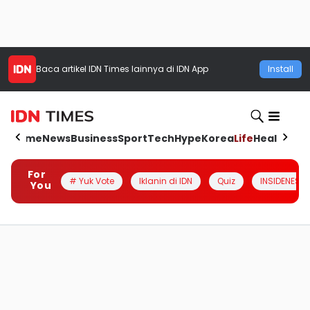
Baca artikel
IDN Times
lainnya di IDN App
Install
Home
News
Business
Sport
Tech
Hype
Korea
Life
Health
Aut
For
# Yuk Vote
Iklanin di IDN
Quiz
INSIDENESIA
You