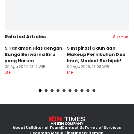
Related Articles
See More
5 Tanaman Hias dengan
5 Inspirasi Gaun dan
I
Bunga Berwarna Biru
Makeup Pernikahan Dea
Pi
yang Harum
Imut, Modest Berhijab!
U
09 Agu 2026, 23:12 WIB
09 Agu 2026, 23:08 WIB
09
Life
Life
Lif
About Us
Editorial Team
Contact Us
Terms of Services
Pedoman Media Siber
Index
Sitemap