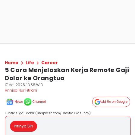
Home
Life
Career
5 Cara Menjelaskan Kerja Remote Gaji
Dolar ke Orangtua
17 Mei 2026, 18:58 WIB
Annisa Nur Fitriani
News
Channel
Add Us on Google
ilustrasi gaji dolar (unsplash.com/Dmytro Glazunov)
Intinya Sih