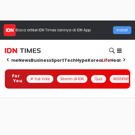
Baca artikel
IDN Times
lainnya di IDN App
Install
Home
News
Business
Sport
Tech
Hype
Korea
Life
Health
Aut
For
# Yuk Vote
Iklanin di IDN
Quiz
INSIDENESIA
You