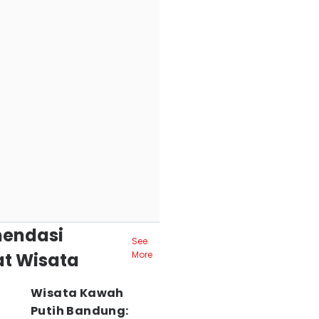
endasi
See
t Wisata
More
Wisata Kawah
Putih Bandung: