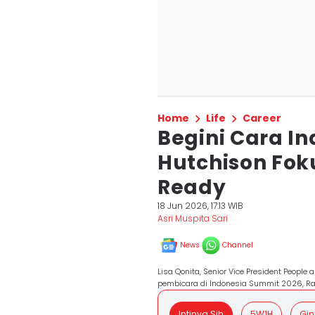
Home
Life
Career
Begini Cara I
Hutchison Fok
Ready
18 Jun 2026, 17:13 WIB
Asri Muspita Sari
News
Channel
Lisa Qonita, Senior Vice President People
pembicara di Indonesia Summit 2026, Ra
Intinya Sih
5W1H
Gin