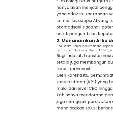
“Teknologi terus bergerak
hanya akan menjadi penggu
yang ada? Itu tantangan ya
Ia menilai, adopsi AI yang t
otomatisasi. Padahal, poten
untuk pengambilan keput
2. Menanamkan AI ke d
Lisa Qonita, Senior Vice President People
pembicara di Indonesia Summit 2026, Ra
Bagi Indosat, transformasi 
tetapi juga membangun bu
terus berinovasi.
Oleh karena itu, pemanfaat
kinerja utama (KPI) yang b
mulai dari level CEO hingga
Tak hanya mendorong peman
juga mengajak para
talent
menciptakan solusi berbas