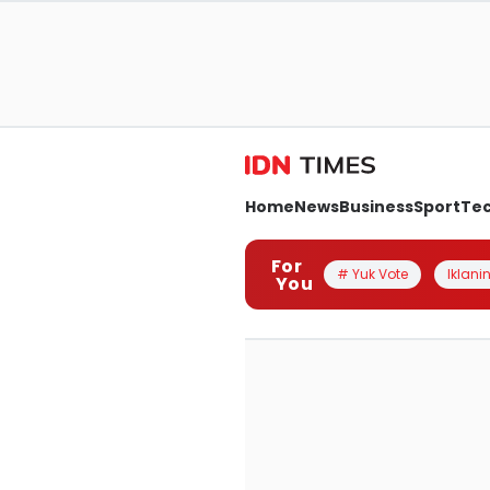
Home
News
Business
Sport
Te
For
# Yuk Vote
Iklanin
You