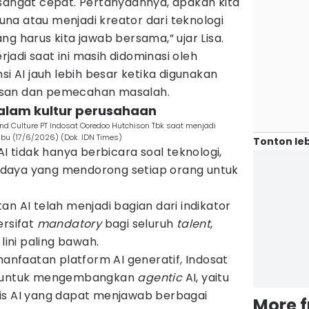
 sangat cepat. Pertanyaannya, apakah kita
na atau menjadi kreator dari teknologi
ng harus kita jawab bersama,” ujar Lisa.
erjadi saat ini masih didominasi oleh
si AI jauh lebih besar ketika digunakan
usan dan pemecahan masalah.
alam kultur perusahaan
 and Culture PT Indosat Ooredoo Hutchison Tbk saat menjadi
bu (17/6/2026) (Dok. IDN Times)
Tonton leb
AI tidak hanya berbicara soal teknologi,
daya yang mendorong setiap orang untuk
an AI telah menjadi bagian dari indikator
ersifat
mandatory
bagi seluruh
talent
,
 lini paling bawah.
faatan platform AI generatif, Indosat
untuk mengembangkan
agentic
AI, yaitu
is AI yang dapat menjawab berbagai
More 