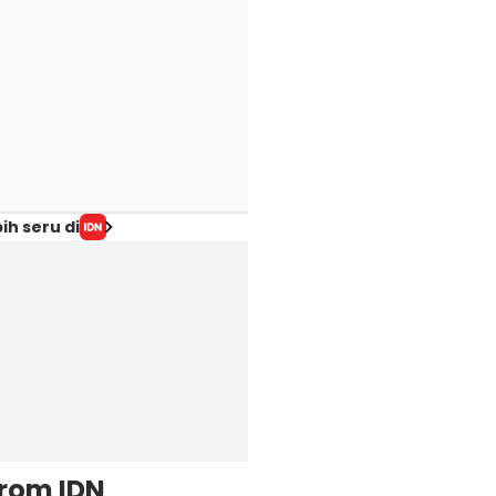
ih seru di
from IDN