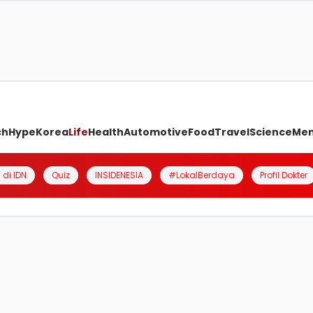
ch
Hype
Korea
Life
Health
Automotive
Food
Travel
Science
Me
 di IDN
Quiz
INSIDENESIA
#LokalBerdaya
Profil Dokter