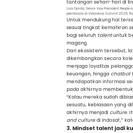
tantangan sehari-hari di li
Lisa Qonita, Senior Vice President People
pembicara di Indonesia Summit 2026, Ra
Untuk mendukung hal ters
sesuai tingkat kemahiran 
bagi seluruh
talent
untuk b
magang.
Dari ekosistem tersebut, la
dikembangkan secara kolekt
menjaga loyalitas pelang
keuangan, hingga
chatbot
mendapatkan informasi seca
pada akhirnya membentuk
“Kalau mereka sudah dibi
sesuatu, kebiasaan yang d
akhirnya menjadi
culture
. 
and culture
di Indosat,” kat
3. Mindset talent jadi k