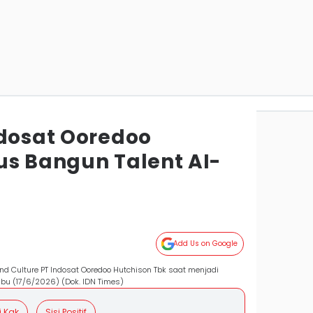
ndosat Ooredoo
us Bangun Talent AI-
Add Us on Google
 and Culture PT Indosat Ooredoo Hutchison Tbk saat menjadi
bu (17/6/2026) (Dok. IDN Times)
i Kak
Sisi Positif