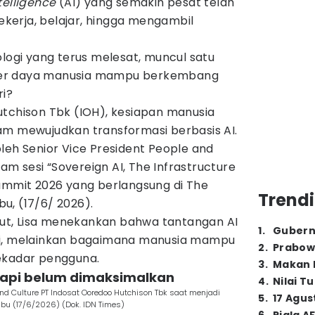
ntelligence
(AI) yang semakin pesat telah
erja, belajar, hingga mengambil
ologi yang terus melesat, muncul satu
er daya manusia mampu berkembang
ri?
utchison Tbk (IOH), kesiapan manusia
am mewujudkan transformasi berbasis AI.
leh Senior Vice President People and
lam sesi “Sovereign AI, The Infrastructure
Summit 2026 yang berlangsung di The
Trendi
u, (17/6/ 2026).
t, Lisa menekankan bahwa tantangan AI
1
.
Gubern
gi, melainkan bagaimana manusia mampu
2
.
Prabow
ekadar pengguna.
3
.
Makan B
 tapi belum dimaksimalkan
4
.
Nilai T
 and Culture PT Indosat Ooredoo Hutchison Tbk saat menjadi
5
.
17 Agus
bu (17/6/2026) (Dok. IDN Times)