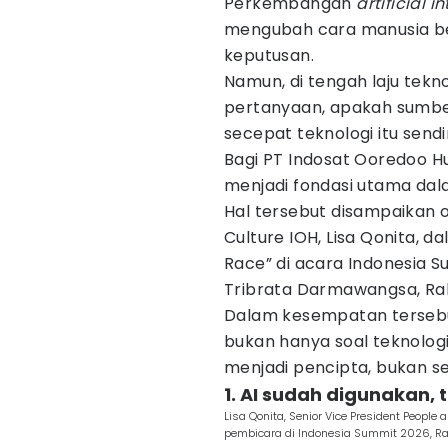
Perkembangan
artificial i
mengubah cara manusia bek
keputusan.
Namun, di tengah laju tekn
pertanyaan, apakah sumb
secepat teknologi itu sendi
Bagi PT Indosat Ooredoo H
menjadi fondasi utama dal
Hal tersebut disampaikan o
Culture IOH, Lisa Qonita, da
Race” di acara Indonesia 
Tribrata Darmawangsa, Rab
Dalam kesempatan tersebu
bukan hanya soal teknolo
menjadi pencipta, bukan s
1. AI sudah digunakan,
Lisa Qonita, Senior Vice President People
pembicara di Indonesia Summit 2026, Ra