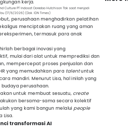
ngkungan kerja.
 and Culture PT Indosat Ooredoo Hutchison Tbk saat menjadi
bu (17/6/2026) (Dok. IDN Times)
ebut, perusahaan menghadirkan pelatihan
sekaligus menciptakan ruang yang aman
ereksperimen, termasuk para anak
hirlah berbagai inovasi yang
if, mulai dari alat untuk memprediksi dan
gan, mempercepat proses penjualan dan
HR yang memudahkan para
talent
untuk
ra mandiri. Menurut Lisa, hal inilah yang
 budaya perusahaan.
asakan untuk membuat sesuatu,
create
ilakukan bersama-sama secara kolektif
Itulah yang kami bangun melalui
people
a Lisa.
unci transformasi AI