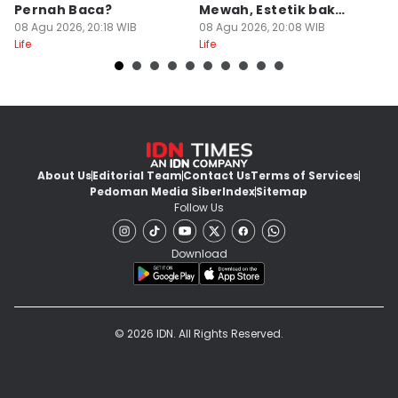
Pernah Baca?
Mewah, Estetik bak
T
08 Agu 2026, 20:18 WIB
Resor
08 Agu 2026, 20:08 WIB
08
Life
Life
Lif
About Us
Editorial Team
Contact Us
Terms of Services
Pedoman Media Siber
Index
Sitemap
Follow Us
Download
© 2026 IDN. All Rights Reserved.