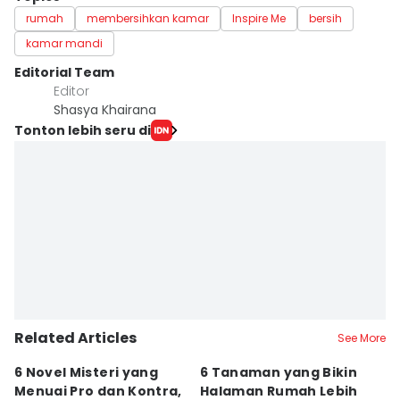
rumah
membersihkan kamar
Inspire Me
bersih
kamar mandi
Editorial Team
Editor
Shasya Khairana
Tonton lebih seru di
Related Articles
See More
6 Novel Misteri yang
6 Tanaman yang Bikin
T
Menuai Pro dan Kontra,
Halaman Rumah Lebih
Ja