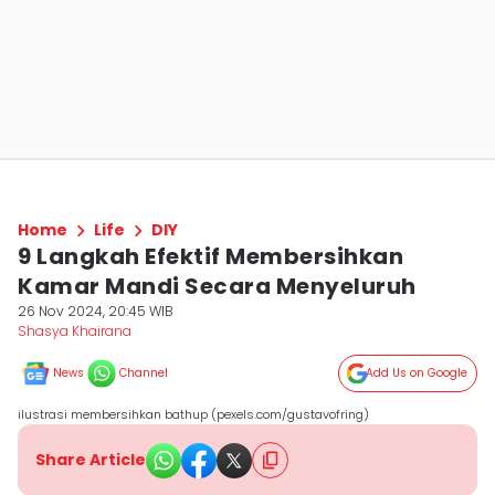
Home
Life
DIY
9 Langkah Efektif Membersihkan
Kamar Mandi Secara Menyeluruh
26 Nov 2024, 20:45 WIB
Shasya Khairana
News
Channel
Add Us on Google
ilustrasi membersihkan bathup (pexels.com/gustavofring)
Share Article