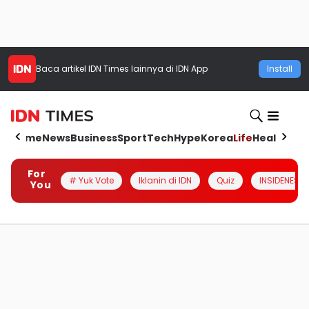
Baca artikel
IDN Times
lainnya di IDN App
Install
Home
News
Business
Sport
Tech
Hype
Korea
Life
Health
Aut
For
# Yuk Vote
Iklanin di IDN
Quiz
INSIDENESIA
You