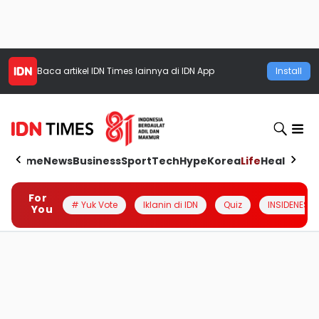
Baca artikel
IDN Times
lainnya di IDN App
Install
Home
News
Business
Sport
Tech
Hype
Korea
Life
Health
Aut
For
# Yuk Vote
Iklanin di IDN
Quiz
INSIDENESIA
You