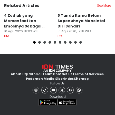
Related Articles
See More
4 Zodiak yang
5 Tanda Kamu Belum
8
Memanfaatkan
Sepenuhnya Mencintai
S
Emosinya Sebagai
Diri Sendiri
D
Senjata, Manipulatif?
10 Agu 2026, 18:03 WIB
10 Agu 2026, 17:18 WIB
M
10
Life
Life
Lif
M
About Us
Editorial Team
Contact Us
Terms of Services
Pedoman Media Siber
Index
Sitemap
Follow Us
Download