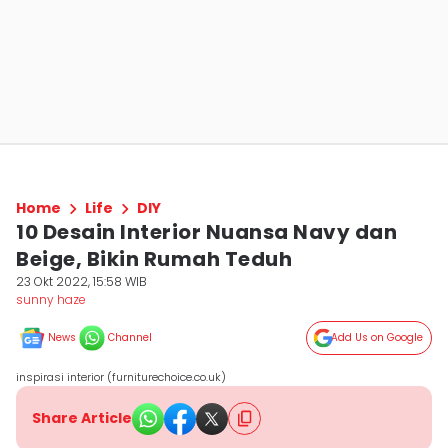
Home
Life
DIY
10 Desain Interior Nuansa Navy dan
Beige, Bikin Rumah Teduh
23 Okt 2022, 15:58 WIB
sunny haze
News
Channel
Add Us on Google
inspirasi interior (furniturechoice.co.uk)
Share Article