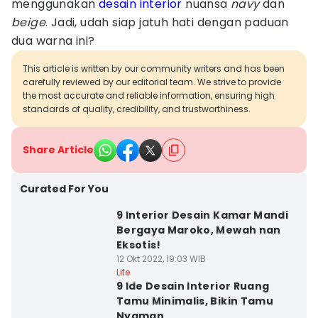
menggunakan
desain interior
nuansa
navy
dan
beige
. Jadi, udah siap jatuh hati dengan paduan
dua warna ini?
This article is written by our community writers and has been
carefully reviewed by our editorial team. We strive to provide
the most accurate and reliable information, ensuring high
standards of quality, credibility, and trustworthiness.
Share Article
Curated For You
9 Interior Desain Kamar Mandi
Bergaya Maroko, Mewah nan
Eksotis!
12 Okt 2022, 19:03 WIB
Life
9 Ide Desain Interior Ruang
Tamu Minimalis, Bikin Tamu
Nyaman