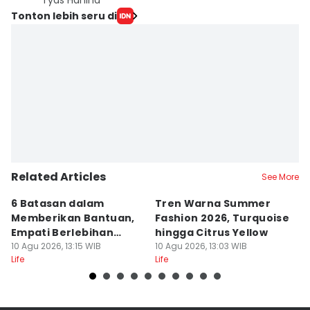
Tyas Hanina
Tonton lebih seru di
Related Articles
See More
6 Batasan dalam
Tren Warna Summer
5 
Memberikan Bantuan,
Fashion 2026, Turquoise
D
Empati Berlebihan
hingga Citrus Yellow
T
Kurang Tepat
10 Agu 2026, 13:15 WIB
10 Agu 2026, 13:03 WIB
10
Life
Life
Lif