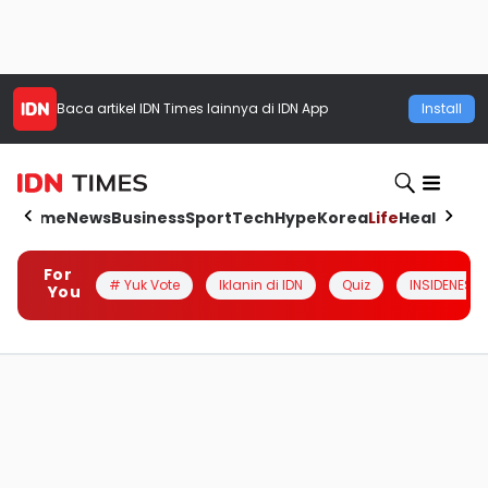
Baca artikel
IDN Times
lainnya di IDN App
Install
Home
News
Business
Sport
Tech
Hype
Korea
Life
Health
Aut
For
# Yuk Vote
Iklanin di IDN
Quiz
INSIDENESIA
You