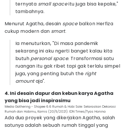
ternyata
small space
itu juga bisa kepake,"
tambahnya.
Menurut Agatha, desain
space
balkon Herfiza
cukup modern dan
smart
.
Ia menuturkan, "Di masa pandemik
sekarang ini aku ngerti banget kalau kita
butuh
personal space
. Transformasi satu
ruangan itu gak ribet tapi gak terlalu simpel
juga, yang penting butuh the
right
amount
aja".
4. Ini desain dapur dan kebun karya Agatha
yang bisa jadi inspirasimu
Media Gathering - Shopee 6.6 Rumah & Hobi Sale: Selaraskan Dekorasi
Rumah dan Hobimu, Kamis (20/5/2021). IDN Times/Tyas Hanina
Ada dua proyek yang dikerjakan Agatha, salah
satunya adalah sebuah rumah tinggal yang