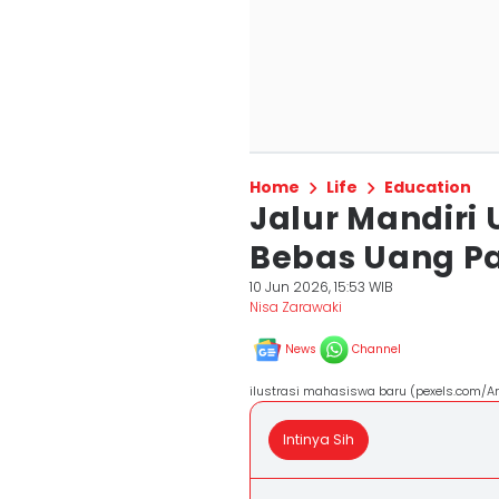
Home
Life
Education
Jalur Mandiri 
Bebas Uang P
10 Jun 2026, 15:53 WIB
Nisa Zarawaki
News
Channel
ilustrasi mahasiswa baru (pexels.com/A
Intinya Sih