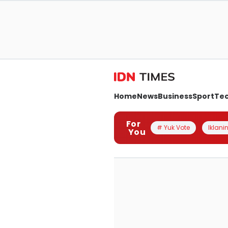
Home
News
Business
Sport
Te
For
# Yuk Vote
Iklanin
You