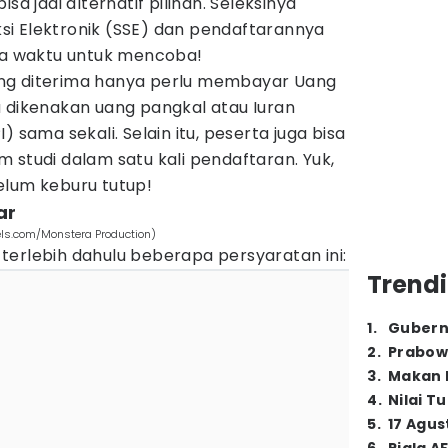
sa jadi alternatif pilihan. Seleksinya
i Elektronik (SSE) dan pendaftarannya
ada waktu untuk mencoba!
ng diterima hanya perlu membayar Uang
a dikenakan uang pangkal atau Iuran
) sama sekali. Selain itu, peserta juga bisa
 studi dalam satu kali pendaftaran. Yuk,
elum keburu tutup!
ar
els.com/Monstera Production)
terlebih dahulu beberapa persyaratan ini:
Trendi
1
.
Gubern
2
.
Prabow
3
.
Makan B
4
.
Nilai T
5
.
17 Agus