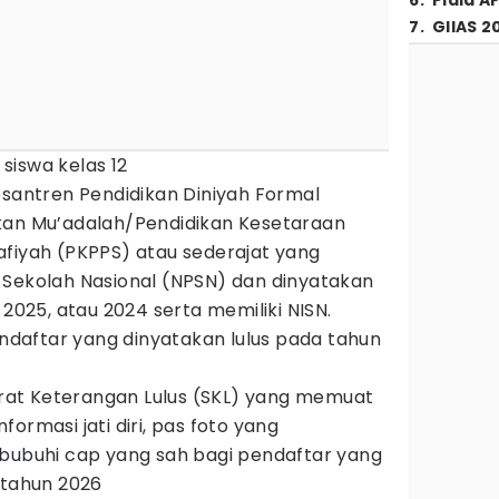
6
.
Piala A
7
.
GIIAS 2
siswa kelas 12
ntren Pendidikan Diniyah Formal
kan Mu’adalah/Pendidikan Kesetaraan
fiyah (PKPPS) atau sederajat yang
 Sekolah Nasional (NPSN) dan dinyatakan
 2025, atau 2024 serta memiliki NISN.
endaftar yang dinyatakan lulus pada tahun
Surat Keterangan Lulus (SKL) yang memuat
ormasi jati diri, pas foto yang
ibubuhi cap yang sah bagi pendaftar yang
 tahun 2026