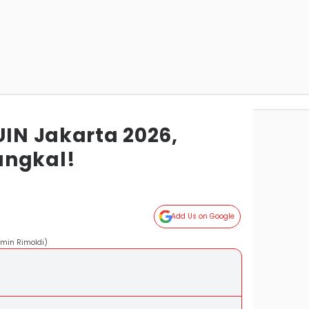
UIN Jakarta 2026,
angkal!
Add Us on Google
rmin Rimoldi)