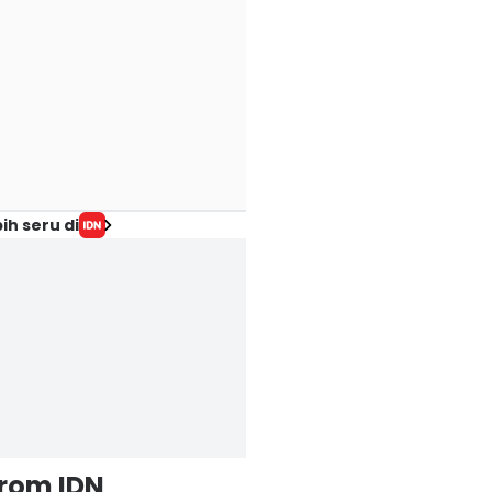
ih seru di
from IDN