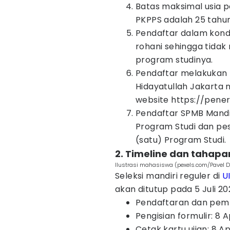
Batas maksimal usia p
PKPPS adalah 25 tahun 
Pendaftar dalam kondi
rohani sehingga tida
program studinya.
Pendaftar melakukan 
Hidayatullah Jakarta 
website https://peneri
Pendaftar SPMB Mandir
Program Studi dan pes
(satu) Program Studi.
2. Timeline dan tahapa
Ilustrasi mahasiswa (pexels.com/Pavel D
Seleksi mandiri reguler di
U
akan ditutup pada 5 Juli 20
Pendaftaran dan pemba
Pengisian formulir: 8 A
Cetak kartu ujian: 8 Ap