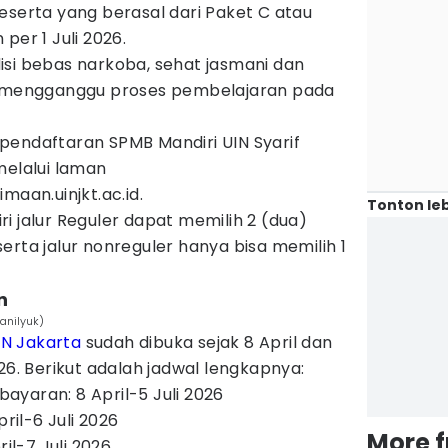
eserta yang berasal dari Paket C atau
per 1 Juli 2026.
si bebas narkoba, sehat jasmani dan
k mengganggu proses pembelajaran pada
pendaftaran SPMB Mandiri UIN Syarif
melalui laman
maan.uinjkt.ac.id.
Tonton leb
i jalur Reguler dapat memilih 2 (dua)
erta jalur nonreguler hanya bisa memilih 1
n
anilyuk)
IN Jakarta
sudah dibuka sejak 8 April dan
26. Berikut adalah jadwal lengkapnya:
yaran: 8 April-5 Juli 2026
pril-6 Juli 2026
More 
ril-7 Juli 2026