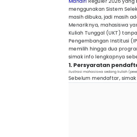
Mandiri
Reguler 2026 yang bi
menggunakan Sistem Seleks
masih dibuka, jadi masih 
Menariknya, mahasiswa ya
Kuliah Tunggal (UKT) tanp
Pengembangan Institusi (IPI
memilih hingga dua program
simak info lengkapnya seb
1. Persyaratan pendaft
ilustrasi mahasiswa sedang kuliah (pex
Sebelum mendaftar, simak 