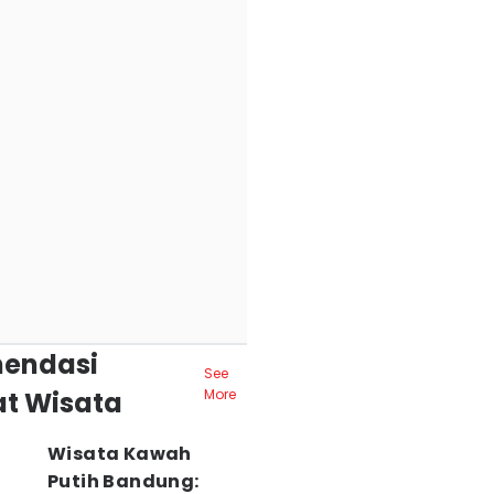
endasi
See
t Wisata
More
Wisata Kawah
Putih Bandung: