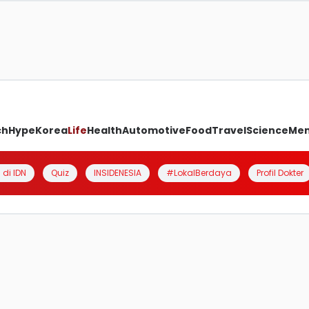
ch
Hype
Korea
Life
Health
Automotive
Food
Travel
Science
Me
 di IDN
Quiz
INSIDENESIA
#LokalBerdaya
Profil Dokter