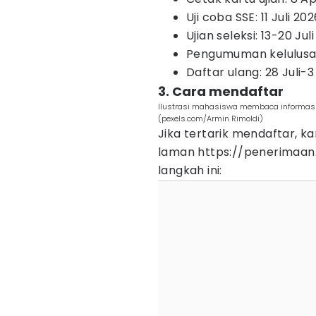
Uji coba SSE: 11 Juli 20
Ujian seleksi: 13-20 Jul
Pengumuman kelulusan:
Daftar ulang: 28 Juli-
3. Cara mendaftar
Ilustrasi mahasiswa membaca informasi t
(pexels.com/Armin Rimoldi)
Jika tertarik mendaftar, 
laman https://penerimaan.ui
langkah ini: