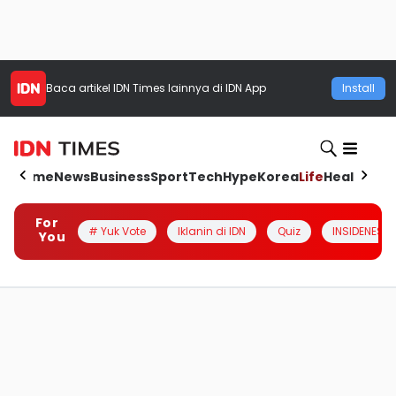
Baca artikel
IDN Times
lainnya di IDN App
Install
Home
News
Business
Sport
Tech
Hype
Korea
Life
Health
Aut
For
# Yuk Vote
Iklanin di IDN
Quiz
INSIDENESIA
You