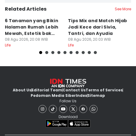
Related Articles
See More
6 Tanaman yang Bikin
Tips Mix and Match Hijab
5
Halaman Rumah Lebih
Jadi Kece dari Sivia,
M
Mewah, Estetik bak
Tantri, dan Ayudia
D
Resor
08 Agu 2026, 20:08 WIB
08 Agu 2026, 20:03 WIB
B
08
Life
Life
Lif
About Us
Editorial Team
Contact Us
Terms of Services
Pedoman Media Siber
Index
Sitemap
Follow Us
Download