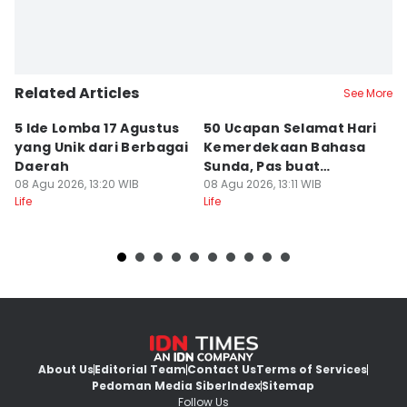
Retno Rahayu
Related Articles
See More
5 Ide Lomba 17 Agustus
50 Ucapan Selamat Hari
Pr
yang Unik dari Berbagai
Kemerdekaan Bahasa
T
Daerah
Sunda, Pas buat
B
08 Agu 2026, 13:20 WIB
Caption!
08 Agu 2026, 13:11 WIB
08
Life
Life
Lif
About Us
Editorial Team
Contact Us
Terms of Services
Pedoman Media Siber
Index
Sitemap
Follow Us