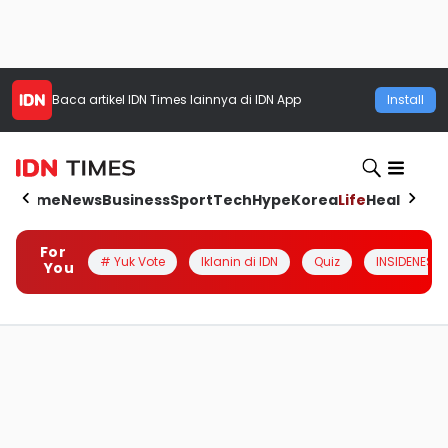
Baca artikel
IDN Times
lainnya di IDN App
Install
Home
News
Business
Sport
Tech
Hype
Korea
Life
Health
Aut
For
# Yuk Vote
Iklanin di IDN
Quiz
INSIDENESIA
You