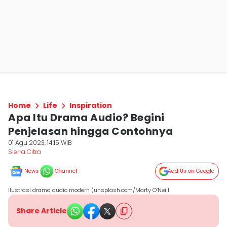
Home
Life
Inspiration
Apa Itu Drama Audio? Begini
Penjelasan hingga Contohnya
01 Agu 2023, 14:15 WIB
Sierra Citra
News
Channel
Add Us on Google
ilustrasi drama audio modern (unsplash.com/Marty O’Neill
Share Article