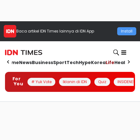
Baca artikel
IDN Times
lainnya di IDN App
Install
Home
News
Business
Sport
Tech
Hype
Korea
Life
Health
Aut
For
# Yuk Vote
Iklanin di IDN
Quiz
INSIDENESIA
You