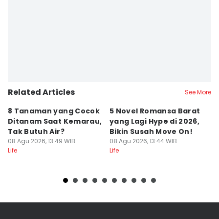
Related Articles
See More
8 Tanaman yang Cocok
5 Novel Romansa Barat
5
Ditanam Saat Kemarau,
yang Lagi Hype di 2026,
y
Tak Butuh Air?
Bikin Susah Move On!
D
08 Agu 2026, 13:49 WIB
08 Agu 2026, 13:44 WIB
08
Life
Life
Lif