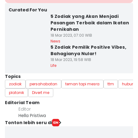
Curated For You
5 Zodiak yang Akan Menjadi
Pasangan Terbaik dalam Ikatan
Pernikahan
18 Mar 2023, 07:00 WIB
News
5 Zodiak Pemilik Positive Vibes,
Bahagianya Nular!
18 Mar 2023, 19:58 WIB
Life
Topics
zodiak
persahabatan
teman tapi mesra
ttm
hubung
platonik
Divert me
Editorial Team
Editor
Hella Pristiwa
Tonton lebih seru di