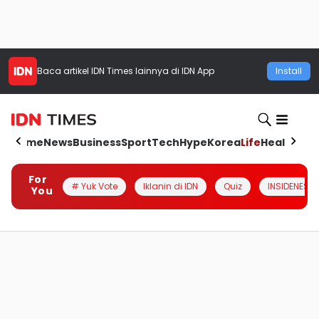
Baca artikel
IDN Times
lainnya di IDN App
Install
Home
News
Business
Sport
Tech
Hype
Korea
Life
Health
Aut
For
# Yuk Vote
Iklanin di IDN
Quiz
INSIDENESIA
You