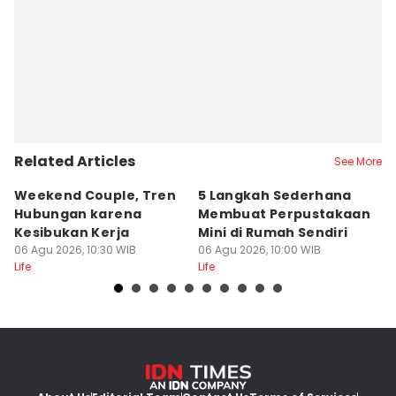
Related Articles
See More
Weekend Couple, Tren
5 Langkah Sederhana
Ko
Hubungan karena
Membuat Perpustakaan
b
Kesibukan Kerja
Mini di Rumah Sendiri
L
06 Agu 2026, 10:30 WIB
06 Agu 2026, 10:00 WIB
06
Life
Life
Lif