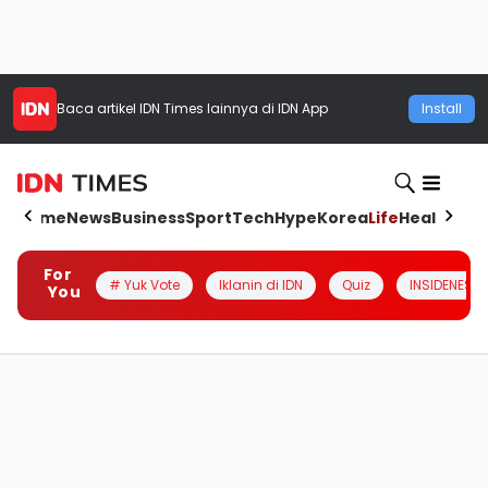
Baca artikel
IDN Times
lainnya di IDN App
Install
Home
News
Business
Sport
Tech
Hype
Korea
Life
Health
Aut
For
# Yuk Vote
Iklanin di IDN
Quiz
INSIDENESIA
You