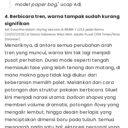
model
paper bag
," ucap Adi.
4. Berbicara tren, warna tampak sudah kurang
signifikan
Adi Surantha dalam styling session di BIMBA Y LOLA pada Kamis
(23/10/2025) di Grand Indonesia West Mall, Jakata Pusat (IDN Times/Nisa
Zarawaki)
Menariknya, di antara semua perubahan arah
tren yang muncul, warna kini tak lagi menjadi
pusat perhatian. Dunia mode seperti tengah
memasuki fase yang lebih tenang dan matang, di
mana makna gaya tidak lagi diukur dari
keberanian memilih palet. Melainkan dari cara
potongan dan struktur pakaian berbicara. Siluet
kini menjadi narasi utama:
balloon shapes
yang
memberi volume dramatis, potongan
flowy
yang
mengalir lembut, hingga desain berlapis yang
menciptakan dimensi baru pada tubuh. Semua
mengarah pada satu hal: ekspresi personal yang