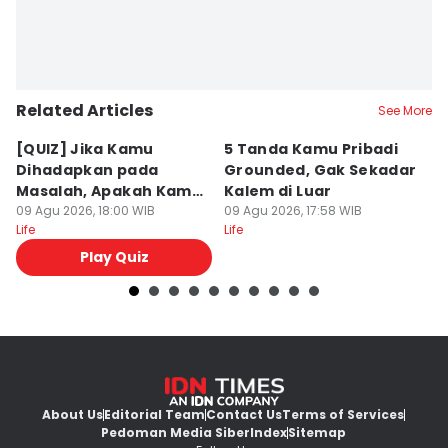
Related Articles
See More
[QUIZ] Jika Kamu
5 Tanda Kamu Pribadi
5
Dihadapkan pada
Grounded, Gak Sekadar
M
Masalah, Apakah Kamu
Kalem di Luar
L
Mudah Marah atau
09 Agu 2026, 18:00 WIB
09 Agu 2026, 17:58 WIB
09
Life
Life
Lif
Penyabar?
Play Quiz
About Us
Editorial Team
Contact Us
Terms of Services
Pedoman Media Siber
Index
Sitemap