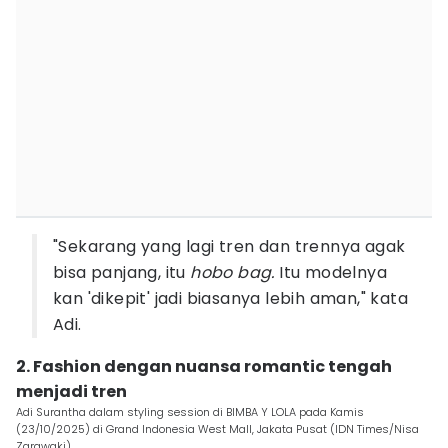
"Sekarang yang lagi tren dan trennya agak
bisa panjang, itu
hobo bag.
Itu modelnya
kan 'dikepit' jadi biasanya lebih aman," kata
Adi.
2. Fashion dengan nuansa romantic tengah
menjadi tren
Adi Surantha dalam styling session di BIMBA Y LOLA pada Kamis
(23/10/2025) di Grand Indonesia West Mall, Jakata Pusat (IDN Times/Nisa
Zarawaki)