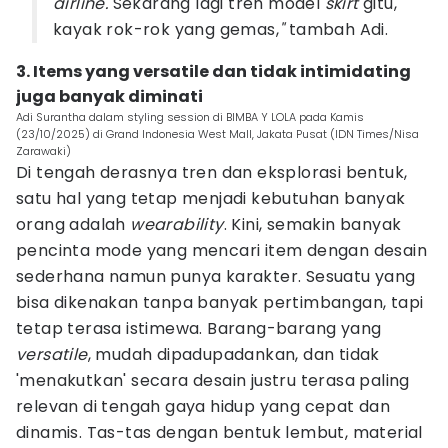
airline.
Sekarang lagi tren model
skirt
gitu,
kayak rok-rok yang gemas,
"
tambah Adi.
3. Items yang versatile dan tidak intimidating
juga banyak diminati
Adi Surantha dalam styling session di BIMBA Y LOLA pada Kamis
(23/10/2025) di Grand Indonesia West Mall, Jakata Pusat (IDN Times/Nisa
Zarawaki)
Di tengah derasnya tren dan eksplorasi bentuk,
satu hal yang tetap menjadi kebutuhan banyak
orang adalah
wearability
. Kini, semakin banyak
pencinta mode yang mencari item dengan desain
sederhana namun punya karakter. Sesuatu yang
bisa dikenakan tanpa banyak pertimbangan, tapi
tetap terasa istimewa. Barang-barang yang
versatile
, mudah dipadupadankan, dan tidak
'menakutkan' secara desain justru terasa paling
relevan di tengah gaya hidup yang cepat dan
dinamis. Tas-tas dengan bentuk lembut, material