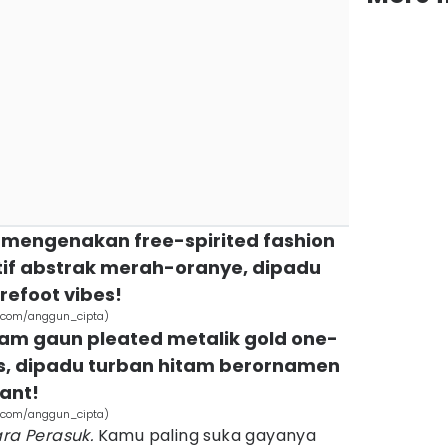
n mengenakan free-spirited fashion
if abstrak merah-oranye, dipadu
refoot vibes!
m.com/anggun_cipta)
lam gaun pleated metalik gold one-
s, dipadu turban hitam berornamen
gant!
m.com/anggun_cipta)
ra Perasuk.
Kamu paling suka gayanya