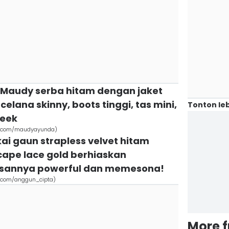
, Maudy serba hitam dengan jaket
celana skinny, boots tinggi, tas mini,
Tonton leb
leek
am.com/maudyayunda)
ai gaun strapless velvet hitam
ape lace gold berhiaskan
sannya powerful dan memesona!
m.com/anggun_cipta)
More 