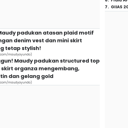
6
.
Piala A
7
.
GIIAS 2
 Maudy padukan atasan plaid motif
gan denim vest dan mini skirt
g tetap stylish!
am.com/maudyayunda)
ggun! Maudy padukan structured top
i skirt organza mengembang,
ntin dan gelang gold
am.com/maudyayunda)