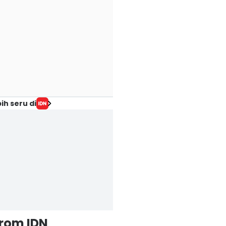
ih seru di
from IDN