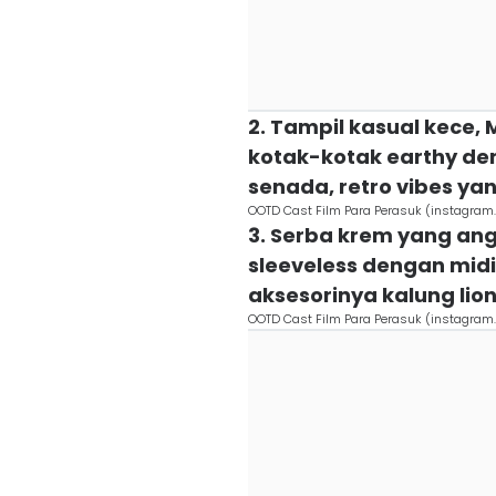
2. Tampil kasual kece,
kotak-kotak earthy den
senada, retro vibes yan
OOTD Cast Film Para Perasuk (instagr
3. Serba krem yang an
sleeveless dengan mid
aksesorinya kalung lio
OOTD Cast Film Para Perasuk (instagr