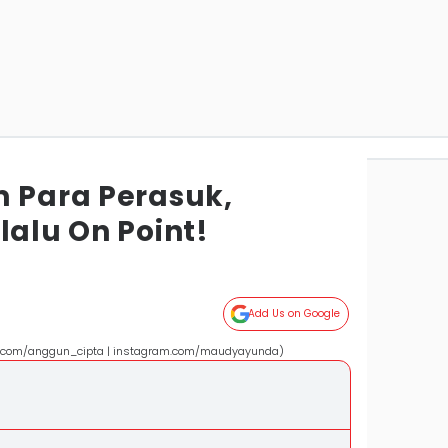
m Para Perasuk,
lalu On Point!
Add Us on Google
m.com/anggun_cipta | instagram.com/maudyayunda)