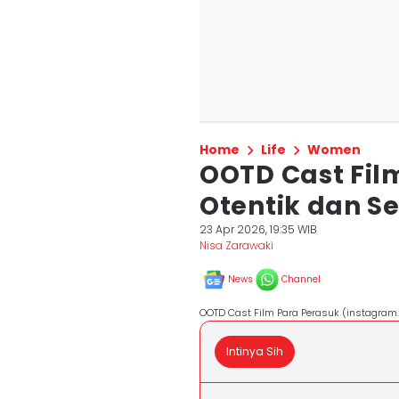
Home
Life
Women
OOTD Cast Fil
Otentik dan Se
23 Apr 2026, 19:35 WIB
Nisa Zarawaki
News
Channel
OOTD Cast Film Para Perasuk (instagra
Intinya Sih