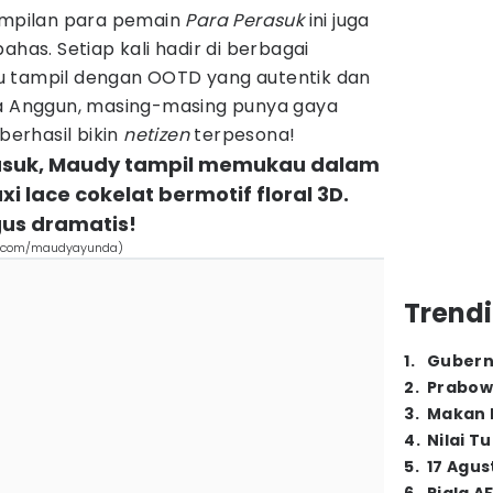
ampilan para pemain
Para Perasuk
ini juga
ahas. Setiap kali hadir di berbagai
u tampil dengan OOTD yang autentik dan
ga Anggun, masing-masing punya gaya
 berhasil bikin
netizen
terpesona!
erasuk, Maudy tampil memukau dalam
i lace cokelat bermotif floral 3D.
gus dramatis!
am.com/maudyayunda)
Trendi
1
.
Gubern
2
.
Prabow
3
.
Makan B
4
.
Nilai T
5
.
17 Agus