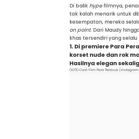
Di balik
hype
filmnya, pen
tak kalah menarik untuk dib
kesempatan, mereka selal
on point
. Dari Maudy hing
khas tersendiri yang selalu
1. Di premiere Para P
korset nude dan rok max
Hasilnya elegan sekali
OOTD Cast Film Para Perasuk (instagr