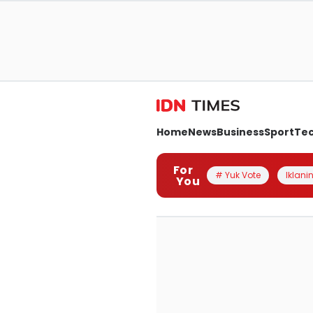
Home
News
Business
Sport
Te
For
# Yuk Vote
Iklanin
You