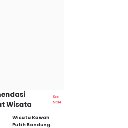
endasi
See
t Wisata
More
Wisata Kawah
Putih Bandung: