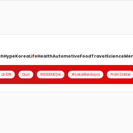
ch
Hype
Korea
Life
Health
Automotive
Food
Travel
Science
Me
 di IDN
Quiz
INSIDENESIA
#LokalBerdaya
Profil Dokter