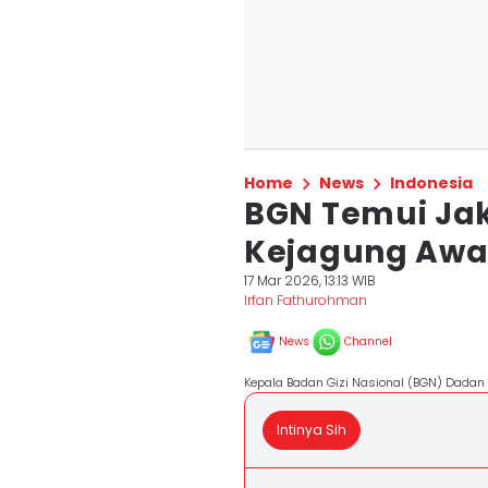
Home
News
Indonesia
BGN Temui Jak
Kejagung Awas
17 Mar 2026, 13:13 WIB
Irfan Fathurohman
News
Channel
Kepala Badan Gizi Nasional (BGN) Dadan
Intinya Sih