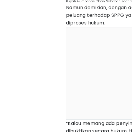
Bupati Humbahas Oloan Nababan saat m
Namun demikian, dengan 
peluang terhadap SPPG y
diproses hukum.
“Kalau memang ada penyi
dibuktikan secara hukum, t