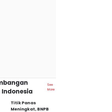
mbangan
See
 Indonesia
More
Titik Panas
Meningkat, BNPB