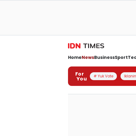
Home
News
Business
Sport
Te
For
# Yuk Vote
Iklanin
You