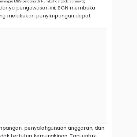
eninjau MBG perdana di Humbahas (dok.istimewa)
adanya pengawasan ini, BGN membuka
ang melakukan penyimpangan dapat
mpangan, penyalahgunaan anggaran, dan
idak tertutup kemungkinan. Tapi untuk