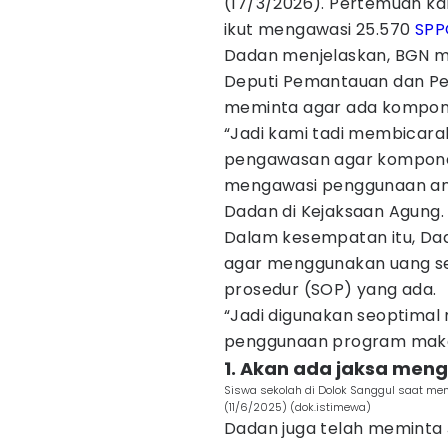
(17/3/2026). Pertemuan kal
ikut mengawasi 25.570
SPP
Dadan menjelaskan, BGN m
Deputi Pemantauan dan Pe
meminta agar ada kompone
“Jadi kami tadi membicar
pengawasan agar komponen
mengawasi penggunaan angg
Dadan di Kejaksaan Agung.
Dalam kesempatan itu, Da
agar menggunakan uang se
prosedur (SOP) yang ada.
“Jadi digunakan seoptimal
penggunaan program makan b
1. Akan ada jaksa meng
Siswa sekolah di Dolok Sanggul saat m
(11/6/2025) (dok.istimewa)
Dadan juga telah meminta