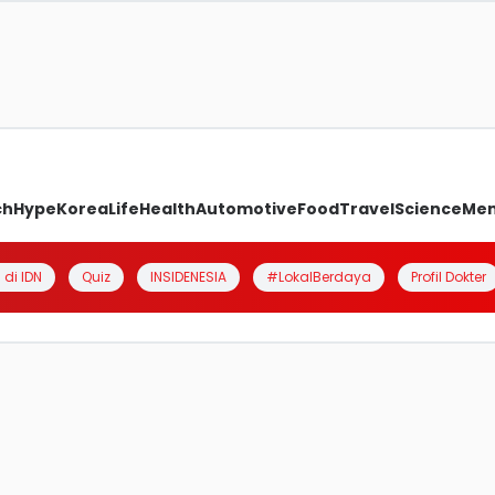
ch
Hype
Korea
Life
Health
Automotive
Food
Travel
Science
Me
 di IDN
Quiz
INSIDENESIA
#LokalBerdaya
Profil Dokter