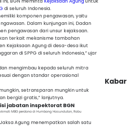
i ini, BGN meminta
Kejaksaan Agung
untuk
G
di seluruh Indonesia.
emiliki komponen pengawasan, yaitu
ngawasan. Dalam kunjungan ini, Dadan
n pengawasan dari unsur kejaksaan.
akan terkait mekanisme tambahan
 Kejaksaan Agung di desa-desa ikut
aran di SPPG di seluruh Indonesia,” ujar
dan mengimbau kepada seluruh mitra
suai dengan standar operasional
Kabar 
 mungkin, setransparan mungkin untuk
ergizi gratis,” lanjutnya.
isi jabatan inspektorat BGN
enikmati MBG perdana di Humbang Hasundutan, Rabu
 Jaksa Agung menempatkan salah satu