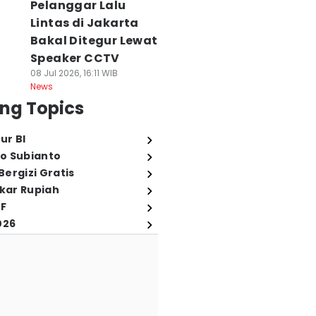
Pelanggar Lalu
Lintas di Jakarta
Bakal Ditegur Lewat
Speaker CCTV
08 Jul 2026, 16:11 WIB
News
ng Topics
ur BI
o Subianto
ergizi Gratis
ukar Rupiah
FF
026