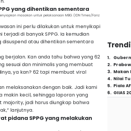
n.
SPPG yang dihentikan sementara
enyiapkan masakan untuk pelaksanaan MBG. (IDN Times/Fariz
asan ini perlu dilakukan untuk menyikapi
i terjadi di banyak SPPG. Ia kemudian
 disuspend atau dihentikan sementara
Trendi
ang berjalan. Kan anda tahu bahwa yang 62
1
.
Gubern
g sesuai dan minimalis yang membuat
2
.
Prabow
adinya, ya kan? 62 tapi membuat viral
3
.
Makan B
4
.
Nilai T
5
.
Piala A
an melaksanakan dengan baik. Jadi kami
6
.
GIIAS 2
ma makin kecil, sehingga laporan yang
nt majority, jadi harus diungkap bahwa
k,” lanjutnya.
erat pidana SPPG yang melakukan