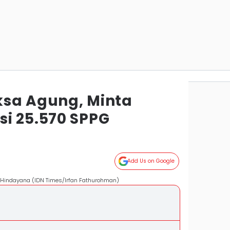
sa Agung, Minta
i 25.570 SPPG
Add Us on Google
 Hindayana (IDN Times/Irfan Fathurohman)