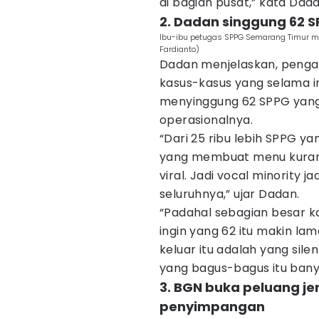
di bagian pusat,” kata Dada
2. Dadan singgung 62 
Ibu-ibu petugas SPPG Semarang Timur m
Fardianto)
Dadan menjelaskan, pengaw
kasus-kasus yang selama in
menyinggung 62 SPPG yang
operasionalnya.
“Dari 25 ribu lebih SPPG y
yang membuat menu kuran
viral. Jadi vocal minority j
seluruhnya,” ujar Dadan.
“Padahal sebagian besar k
ingin yang 62 itu makin la
keluar itu adalah yang sile
yang bagus-bagus itu banya
3. BGN buka peluang j
penyimpangan