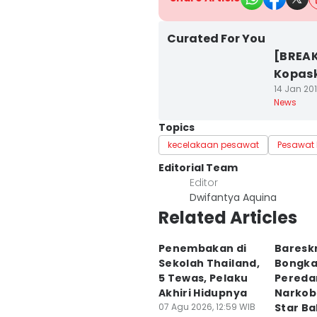
Curated For You
[BREAK
Kopask
14 Jan 201
News
Topics
kecelakaan pesawat
Pesawat L
Editorial Team
Editor
Dwifantya Aquina
Related Articles
Penembakan di
Baresk
Sekolah Thailand,
Bongka
5 Tewas, Pelaku
Pereda
Akhiri Hidupnya
Narkoba
07 Agu 2026, 12:59 WIB
Star Ba