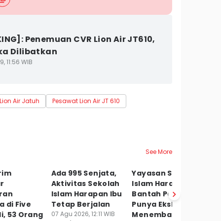
ING]: Penemuan CVR Lion Air JT610,
a Dilibatkan
9, 11:56 WIB
ion Air Jatuh
Pesawat Lion Air JT 610
See More
rim
Ada 995 Senjata,
Yayasan Sekolah
Q
r
Aktivitas Sekolah
Islam Harapan Ibu
T
ran
Islam Harapan Ibu
Bantah Pernah
ag
 di Five
Tetap Berjalan
Punya Ekskul
S
li, 53 Orang
07 Agu 2026, 12:11 WIB
Menembak
07