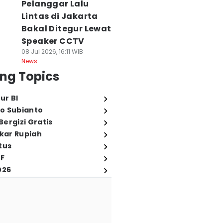
Pelanggar Lalu
Lintas di Jakarta
Bakal Ditegur Lewat
Speaker CCTV
08 Jul 2026, 16:11 WIB
News
ng Topics
ur BI
o Subianto
ergizi Gratis
ukar Rupiah
tus
FF
026