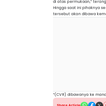
di atas permukaan,” teran
Hingga saat ini pihaknya 
tersebut akan dibawa kema
“(CVR) dibawanya ke mana 
Share Article