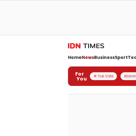
Home
News
Business
Sport
Te
For
# Yuk Vote
Iklanin
You