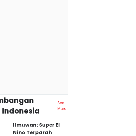
mbangan
See
 Indonesia
More
Ilmuwan: Super El
Nino Terparah