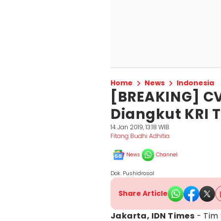
Home
News
Indonesia
[BREAKING] CVR
Diangkut KRI 
14 Jan 2019, 13:18 WIB
Fitang Budhi Adhitia
News
Channel
Dok. Pushidrosal
Share Article
Jakarta, IDN Times
- Tim 