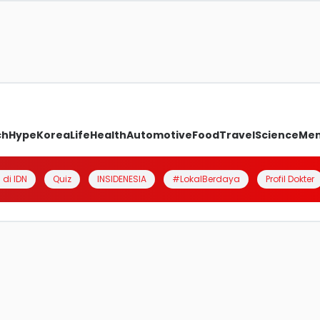
ch
Hype
Korea
Life
Health
Automotive
Food
Travel
Science
Me
 di IDN
Quiz
INSIDENESIA
#LokalBerdaya
Profil Dokter