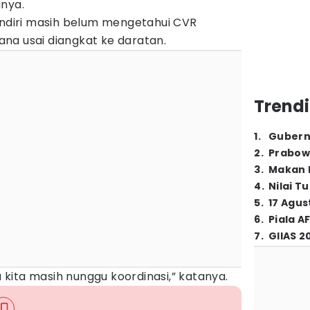
gnya.
sendiri masih belum mengetahui CVR
na usai diangkat ke daratan.
Trendi
1
.
Gubern
2
.
Prabow
3
.
Makan B
4
.
Nilai T
5
.
17 Agus
6
.
Piala A
7
.
GIIAS 2
kita masih nunggu koordinasi,” katanya.