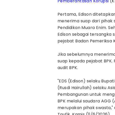
Pemberantasan Korupsi
(K
Pertama, Edison ditetapka
menerima suap dari pihak 
Pendidikan Muara Enim. Se
Edison sebagai tersangka 
pejabat Badan Pemeriksa 
Jika sebelumnya menerima 
suap kepada pejabat BPK. P
audit BPK.
"EDS (Edison) selaku Bupa
(Rusdi Hairullah) selaku A
Pembangunan untuk mengur
BPK melalui saudara AGG 
merupakan pihak swasta," u
Taufik, Kamis (11/6/2026).