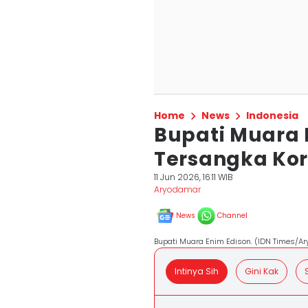
Home
News
Indonesia
Bupati Muara E
Tersangka Kor
11 Jun 2026, 16:11 WIB
Aryodamar
News
Channel
Bupati Muara Enim Edison. (IDN Times/A
Intinya Sih
Gini Kak
S