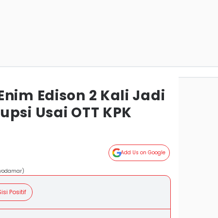
nim Edison 2 Kali Jadi
upsi Usai OTT KPK
Add Us on Google
ryodamar)
isi Positif