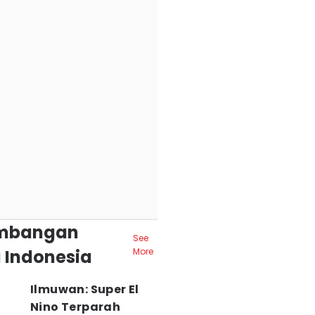
mbangan
See
 Indonesia
More
Ilmuwan: Super El
Nino Terparah