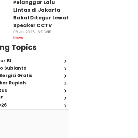
Pelanggar Lalu
Lintas di Jakarta
Bakal Ditegur Lewat
Speaker CCTV
08 Jul 2026, 16:11 WIB
News
ng Topics
ur BI
o Subianto
ergizi Gratis
ukar Rupiah
tus
FF
026