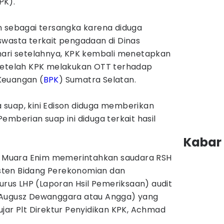
PK).
n sebagai tersangka karena diduga
swasta terkait pengadaan di Dinas
hari setelahnya, KPK kembali menetapkan
setelah KPK melakukan OTT terhadap
Keuangan (
BPK
) Sumatra Selatan.
suap, kini Edison diduga memberikan
emberian suap ini diduga terkait hasil
Kabar 
ti Muara Enim memerintahkan saudara RSH
sisten Bidang Perekonomian dan
us LHP (Laporan Hsil Pemeriksaan) audit
(Augusz Dewanggara atau Angga) yang
jar Plt Direktur Penyidikan KPK, Achmad