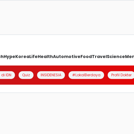
ch
Hype
Korea
Life
Health
Automotive
Food
Travel
Science
Me
 di IDN
Quiz
INSIDENESIA
#LokalBerdaya
Profil Dokter