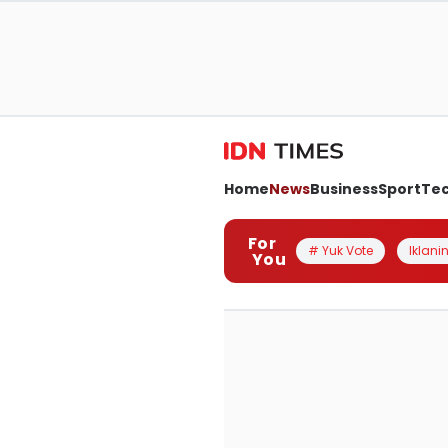
Home
News
Business
Sport
Te
For
# Yuk Vote
Iklanin
You