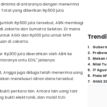
 diminta di antaranya dengan menerima
. Total yang diberikan Rp500 juta.
jumlah Rp500 juta tersebut, ABN membagi
, di Jakarta dan Sumatra Selatan. Di mana
 untuk AGG dan Rp100 juta untuk MYN
Trendi
an di Jakarta.
1
.
Gubern
2
.
Prabow
r Rp300 juta diserahkan oleh ABN ke
3
.
Makan B
taranya untu EDS," jelasnya.
4
.
Nilai T
5
.
17 Agus
t, Angga juga diduga telah menerima uang
6
.
Piala A
 akan menelusuri aliran dana tersebut.
7
.
GIIAS 2
ukti perkara lain. Antara lain uang tani
g bukti elektronik, dan mobil SUV.